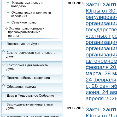
Физкультура и спорт,
30.01.2016
Закон Хант
молодежь
Югры от 30 
Охрана труда и занятости
регулирова
населения
организаци
Семейное право
государств
Охрана правопорядка и
правоохранительные
частных пр
органы
организаци
Постановления Думы
организаци
Законотворческая деятельность
организаци
Думы
автономном 
Контрольная деятельность
февраля 201
Думы
марта, 28 ма
Противодействие коррупции
24 февраля,
г., 28 сентя
Обращения граждан
июня, 24 авг
Дума и Федеральное Собрание
апреля 2026
Законодательные инициативы
09.12.2015
Закон Хант
Думы
Югры от 9 д