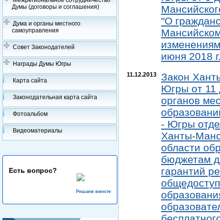
Межрегиональное сотрудничество
Мансийского
Думы (договоры и соглашения)
"О граждан
Дума и органы местного
Мансийском 
самоуправления
изменениями
Совет Законодателей
июня 2018 г.
Награды Думы Югры
11.12.2013
Закон Хант
Карта сайта
Югры от 11 
Законодательная карта сайта
органов ме
образовани
Фотоальбом
- Югры отд
Видеоматериалы
Ханты-Манс
области об
бюджетам д
гарантий р
Есть вопрос?
общедоступ
Решаем вместе
образовани
образовате
бесплатног