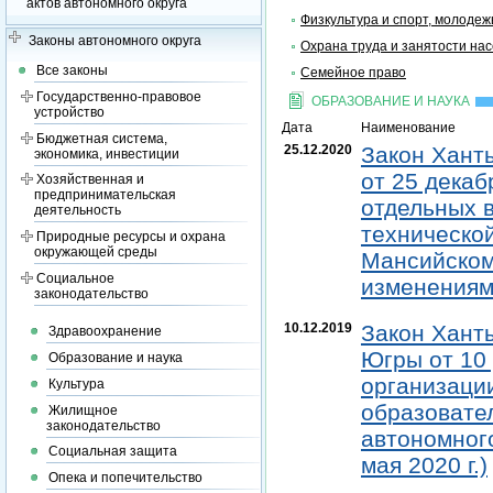
актов автономного округа
Физкультура и спорт, молодеж
Законы автономного округа
Охрана труда и занятости на
Все законы
Семейное право
Государственно-правовое
ОБРАЗОВАНИЕ И НАУКА
устройство
Дата
Наименование
Бюджетная система,
25.12.2020
Закон Хант
экономика, инвестиции
от 25 декаб
Хозяйственная и
предпринимательская
отдельных в
деятельность
техническо
Природные ресурсы и охрана
окружающей среды
Мансийском 
Социальное
изменениями
законодательство
10.12.2019
Закон Хант
Здравоохранение
Югры от 10 
Образование и наука
организаци
Культура
образовате
Жилищное
законодательство
автономного
Социальная защита
мая 2020 г.)
Опека и попечительство