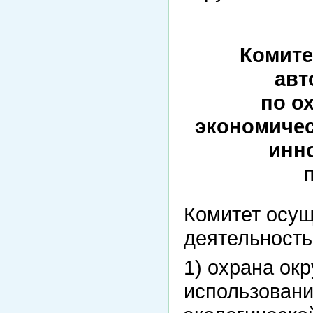
Комите
авт
по о
экономичес
инн
Комитет осущ
деятельност
1) охрана ок
использовани