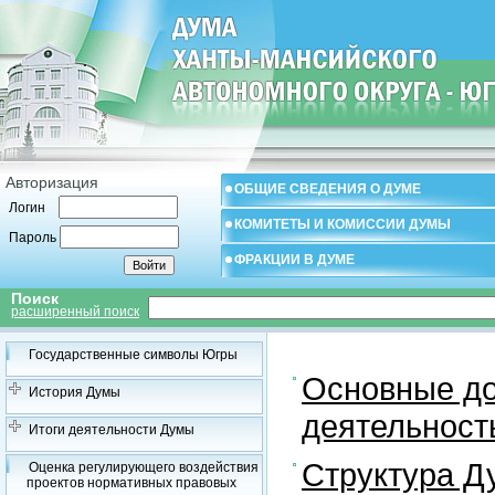
Авторизация
ОБЩИЕ СВЕДЕНИЯ О ДУМЕ
Логин
КОМИТЕТЫ И КОМИССИИ ДУМЫ
Пароль
ФРАКЦИИ В ДУМЕ
Поиск
расширенный поиск
Государственные символы Югры
Основные до
История Думы
деятельност
Итоги деятельности Думы
Структура 
Оценка регулирующего воздействия
проектов нормативных правовых