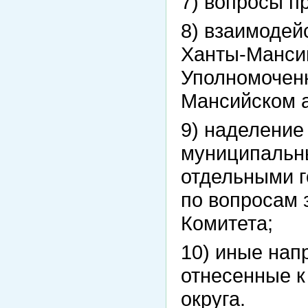
7) вопросы п
8) взаимодей
Ханты-Мансий
Уполномоченн
Мансийском а
9) наделение
муниципальны
отдельными 
по вопросам 
Комитета;
10) иные нап
отнесенные 
округа.