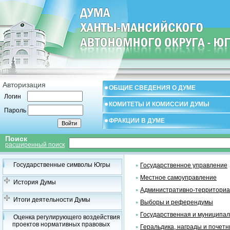
Авторизация
ОБЩИЕ СВЕДЕНИЯ О ДУМЕ
Логин
КОМИТЕТЫ И КОМИССИИ ДУМЫ
Пароль
ФРАКЦИИ В ДУМЕ
Поиск
расширенный поиск
Государственные символы Югры
Государственное управление
Местное самоуправление
История Думы
Административно-территориа
Итоги деятельности Думы
Выборы и референдумы
Государственная и муниципал
Оценка регулирующего воздействия
проектов нормативных правовых
Геральдика, награды и почетн