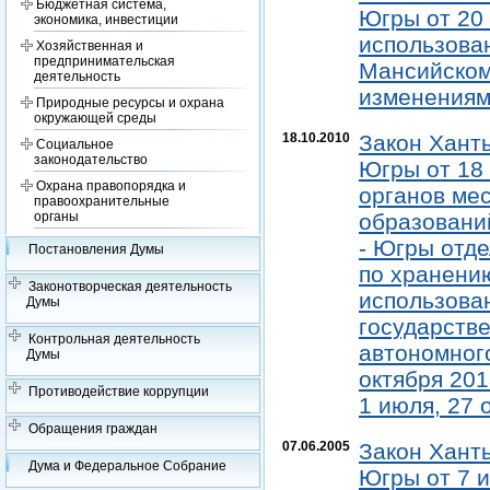
Бюджетная система,
Югры от 20 
экономика, инвестиции
использова
Хозяйственная и
предпринимательская
Мансийском 
деятельность
изменениями
Природные ресурсы и охрана
окружающей среды
18.10.2010
Закон Хант
Социальное
законодательство
Югры от 18 
Охрана правопорядка и
органов ме
правоохранительные
органы
образовани
- Югры отд
Постановления Думы
по хранению
Законотворческая деятельность
использова
Думы
государств
Контрольная деятельность
автономного
Думы
октября 2013
Противодействие коррупции
1 июля, 27 о
Обращения граждан
07.06.2005
Закон Хант
Дума и Федеральное Собрание
Югры от 7 и