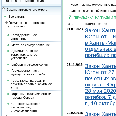
актов автономного округа
Коренные малочисленные на
Законы автономного округа
Средства массовой информац
Все законы
ГЕРАЛЬДИКА, НАГРАДЫ И 
Государственно-правовое
Дата
Наименование
устройство
01.07.2023
Закон Хант
Государственное
Югры от 1 и
управление
в Ханты-Ма
Местное самоуправление
отдельных 
Административно-
погибших п
территориальное
устройство
Выборы и референдумы
27.11.2015
Закон Хант
Государственная и
Югры от 27 
муниципальная служба
почетных з
Геральдика, награды и
округа - Юг
почетные звания, архивное
дело
28 мая 2020 
Коренные малочисленные
октября, 7 
народы Севера
г., 10 октяб
Средства массовой
информации,
информатизация
20.02.2015
Закон Хант