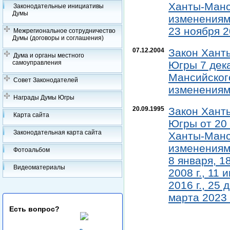
Ханты-Манс
Законодательные инициативы
Думы
изменениями
23 ноября 20
Межрегиональное сотрудничество
Думы (договоры и соглашения)
07.12.2004
Закон Хант
Дума и органы местного
Югры 7 дека
самоуправления
Мансийского
Совет Законодателей
изменениями
Награды Думы Югры
20.09.1995
Закон Хант
Карта сайта
Югры от 20 
Законодательная карта сайта
Ханты-Манс
изменениями
Фотоальбом
8 января, 18
Видеоматериалы
2008 г., 11 
2016 г., 25 
марта 2023 г
Есть вопрос?