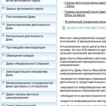
актов автономного округа
Список депутатов представит
– Югры
Законы автономного округа
График заседаний представит
Югры на месяц
Постановления Думы
Телефонный справочник орган
Законотворческая деятельность
ДУМА И ОРГАНЫ МЕСТНО
Думы
Контрольная деятельность
Местное самоуправление осуществ
Думы
поселениях, 9 муниципальных рай
Установленное число депутатов 
Противодействие коррупции
человек. Из них 429 являются де
сельских поселений автономного 
Обращения граждан
Дума Ханты-Мансийского автоном
самоуправления муниципальных о
Дума и Федеральное Собрание
направлениях:
-депутаты Думы Ханты-Мансийско
Законодательные инициативы
самоуправления муниципалитето
Думы
-проводятся семинары-совещания
деятельность представительных 
Межрегиональное сотрудничество
Думы (договоры и соглашения)
-оказывается информационно-мет
муниципальных образований авто
Дума и органы местного
-обобщается и распространяется
самоуправления
-издается информационно-метод
Совет Законодателей