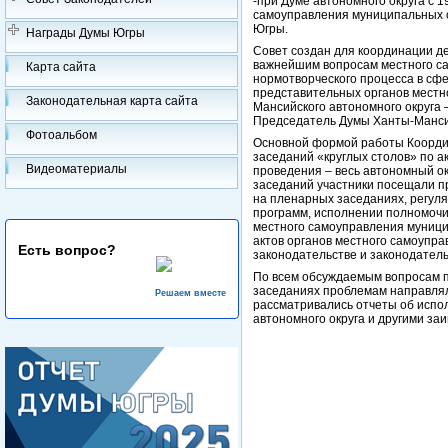
-при Думе автономного округа с 
самоуправления муниципальных о
Югры.
Награды Думы Югры
Совет создан для координации д
важнейшим вопросам местного са
Карта сайта
нормотворческого процесса в сф
представительных органов местн
Законодательная карта сайта
Мансийского автономного округа
Председатель Думы Ханты-Мансий
Фотоальбом
Основной формой работы Координ
заседаний «круглых столов» по а
Видеоматериалы
проведения – весь автономный ок
заседаний участники посещали пр
на пленарных заседаниях, регул
программ, исполнении полномочи
местного самоуправления муници
актов органов местного самоупр
Есть вопрос?
законодательстве и законодатель
По всем обсуждаемым вопросам п
заседаниях проблемам направлял
Решаем вместе
рассматривались отчеты об испо
автономного округа и другими за