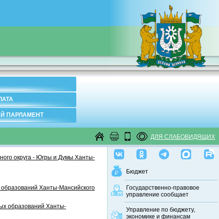
ЛАТА
Й ПАРЛАМЕНТ
ДЛЯ СЛАБОВИДЯЩИХ
ого округа - Югры и Думы Ханты-
Бюджет
 образований Ханты-Мансийского
Государственно-правовое
управление сообщает
ных образований Ханты-
Управление по бюджету,
экономике и финансам