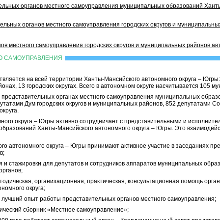
ельных органов местного самоуправления муниципальных образований Ханты
ельных органов местного самоуправления городских округов и муниципальных
ов местного самоуправления городских округов и муниципальных районов ав
ГО САМОУПРАВЛЕНИЯ
ляется на всей территории Ханты-Мансийского автономного округа – Югры: в
онах, 13 городских округах. Всего в автономном округе насчитывается 105 
в представительных органах местного самоуправления муниципальных образо
путатами Дум городских округов и муниципальных районов, 852 депутатами Со
округа.
ного округа – Югры активно сотрудничает с представительными и исполните
бразований Ханты-Мансийского автономного округа – Югры. Это взаимодейс
го автономного округа – Югры принимают активное участие в заседаниях пр
в;
 и стажировки для депутатов и сотрудников аппаратов муниципальных обра
органов;
одическая, организационная, практическая, консультационная помощь орга
номного округа;
 лучший опыт работы представительных органов местного самоуправления;
ический сборник «Местное самоуправление»;