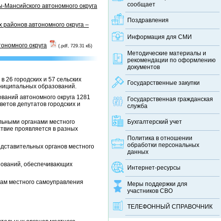
сообщает
-Мансийского автономного округа
Поздравления
 районов автономного округа –
Информация для СМИ
тономного округа
(.pdf, 729.31 кБ)
Методические материалы и
рекомендации по оформлению
документов
 26 городских и 57 сельских
Государственные закупки
муниципальных образований.
ваний автономного округа 1281
Государственная гражданская
ветов депутатов городских и
служба
льными органами местного
Бухгалтерский учет
твие проявляется в разных
Политика в отношении
обработки персональных
едставительных органов местного
данных
зований, обеспечивающих
Интернет-ресурсы
нам местного самоуправления
Меры поддержки для
участников СВО
ТЕЛЕФОННЫЙ CПРАВОЧНИК