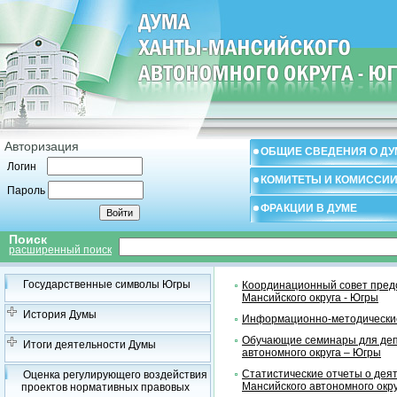
Авторизация
ОБЩИЕ СВЕДЕНИЯ О ДУ
Логин
КОМИТЕТЫ И КОМИССИ
Пароль
ФРАКЦИИ В ДУМЕ
Поиск
расширенный поиск
Государственные символы Югры
Координационный совет предс
Мансийского округа - Югры
История Думы
Информационно-методические
Обучающие семинары для деп
Итоги деятельности Думы
автономного округа – Югры
Статистические отчеты о дея
Оценка регулирующего воздействия
Мансийского автономного окр
проектов нормативных правовых