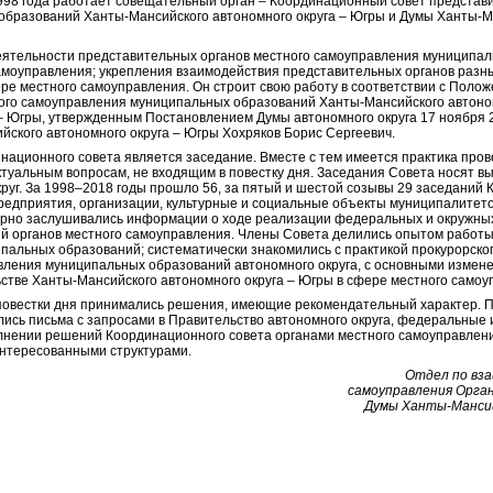
1998 года работает совещательный орган – Координационный совет представ
бразований Ханты-Мансийского автономного округа – Югры и Думы Ханты-Ма
еятельности представительных органов местного самоуправления муниципа
моуправления; укрепления взаимодействия представительных органов разн
ере местного самоуправления. Он строит свою работу в соответствии с Поло
ого самоуправления муниципальных образований Ханты-Мансийского автоном
 – Югры, утвержденным Постановлением Думы автономного округа 17 ноября 2
ского автономного округа – Югры Хохряков Борис Сергеевич.
ационного совета является заседание. Вместе с тем имеется практика про
ктуальным вопросам, не входящим в повестку дня. Заседания Совета носят в
руг. За 1998–2018 годы прошло 56, за пятый и шестой созывы 29 заседаний 
едприятия, организации, культурные и социальные объекты муниципалитетов.
ярно заслушивались информации о ходе реализации федеральных и окружных
й органов местного самоуправления. Члены Совета делились опытом работы
пальных образований; систематически знакомились с практикой прокурорско
авления муниципальных образований автономного округа, с основными изме
стве Ханты-Мансийского автономного округа – Югры в сфере местного самоу
овестки дня принимались решения, имеющие рекомендательный характер. П
ись письма с запросами в Правительство автономного округа, федеральные и
лнении решений Координационного совета органами местного самоуправле
интересованными структурами.
Отдел по вз
самоуправления Орга
Думы Ханты-Мансий