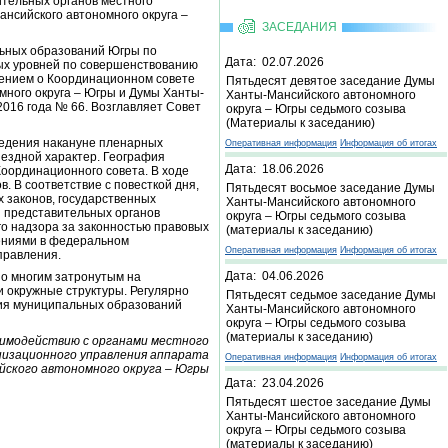
ительных органов местного
нсийского автономного округа –
ЗАСЕДАНИЯ
льных образований Югры по
Дата: 02.07.2026
ых уровней по совершенствованию
жением о Координационном совете
Пятьдесят девятое заседание Думы
ного округа – Югры и Думы Ханты-
Ханты-Мансийского автономного
016 года № 66. Возглавляет Совет
округа – Югры седьмого созыва
(Материалы к заседанию)
ведения накануне пленарных
Оперативная информация
Информация об итогах
ыездной характер. География
Дата: 18.06.2026
Координационного совета. В ходе
 В соответствие с повесткой дня,
Пятьдесят восьмое заседание Думы
 законов, государственных
Ханты-Мансийского автономного
 представительных органов
округа – Югры седьмого созыва
го надзора за законностью правовых
(материалы к заседанию)
нениями в федеральном
Оперативная информация
Информация об итогах
правления.
Дата: 04.06.2026
о многим затронутым на
 окружные структуры. Регулярно
Пятьдесят седьмое заседание Думы
ния муниципальных образований
Ханты-Мансийского автономного
округа – Югры седьмого созыва
(материалы к заседанию)
аимодействию с органами местного
низационного управления аппарата
Оперативная информация
Информация об итогах
ского автономного округа – Югры
Дата: 23.04.2026
Пятьдесят шестое заседание Думы
Ханты-Мансийского автономного
округа – Югры седьмого созыва
(материалы к заседанию)