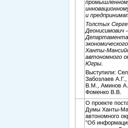
промышленном
инновационном
и предпринима
Толстых Серге
Деонисимович 
Департамент
экономическог
Ханты-Мансий
автономного ок
Югры.
Выступили: Сел
Забозлаев А.Г.
В.М., Аминов А
Фоменко В.В.
О проекте пост
Думы Ханты-Ма
автономного ок
"Об информаци