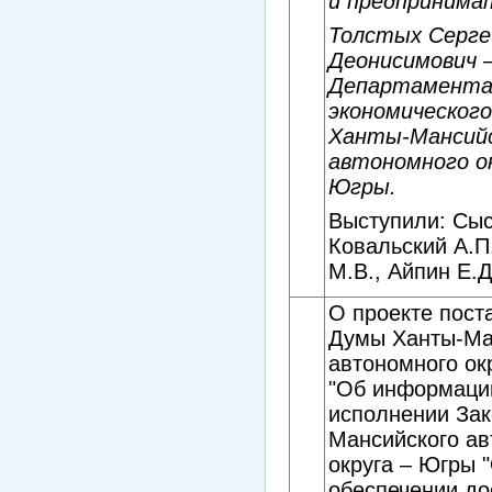
и предпринима
Толстых Серге
Деонисимович 
Департамент
экономическог
Ханты-Мансий
автономного ок
Югры.
Выступили: Сыс
Ковальский А.П
М.В., Айпин Е.Д
О проекте пост
Думы Ханты-Ма
автономного ок
"Об информаци
исполнении Зак
Мансийского ав
округа – Югры 
обеспечении до