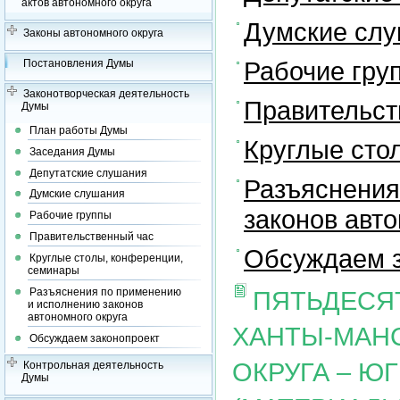
актов автономного округа
Думские сл
Законы автономного округа
Рабочие гру
Постановления Думы
Законотворческая деятельность
Правительст
Думы
План работы Думы
Круглые сто
Заседания Думы
Депутатские слушания
Разъяснения
Думские слушания
законов авто
Рабочие группы
Правительственный час
Обсуждаем з
Круглые столы, конференции,
семинары
Разъяснения по применению
ПЯТЬДЕСЯ
и исполнению законов
автономного округа
ХАНТЫ-МАН
Обсуждаем законопроект
ОКРУГА – Ю
Контрольная деятельность
Думы