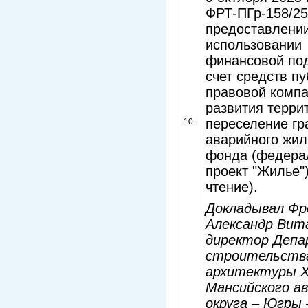
ФРТ-ПГр-158/25
предоставлении
использовании
финансовой по
счет средств пу
правовой комп
развития терри
переселение гр
10.
аварийного жи
фонда (федера
проект "Жилье")
чтение).
Докладывал Фр
Александр Вит
директор Деп
строительств
архитектуры 
Мансийского а
округа – Югры 