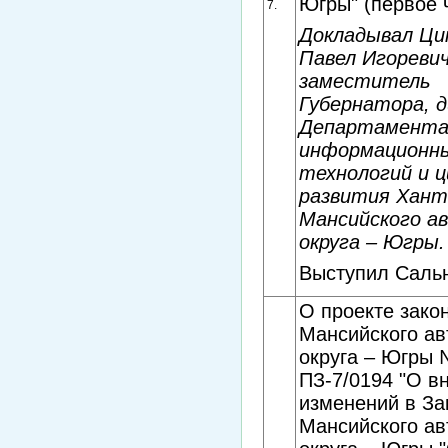
Югры" (первое 
7.
Докладывал Ци
Павел Игоревич
заместитель
Губернатора, 
Департамент
информационн
технологий и 
развития Хант
Мансийского а
округа – Югры.
Выступил Сальн
О проекте зако
Мансийского ав
округа – Югры
ПЗ-7/0194 "О в
изменений в За
Мансийского ав