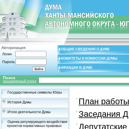
Авторизация
ОБЩИЕ СВЕДЕНИЯ О ДУМЕ
Логин
КОМИТЕТЫ И КОМИССИИ ДУМЫ
Пароль
ФРАКЦИИ В ДУМЕ
Поиск
расширенный поиск
Государственные символы Югры
План работ
История Думы
Заседания 
Итоги деятельности Думы
Оценка регулирующего воздействия
Депутатские
проектов нормативных правовых