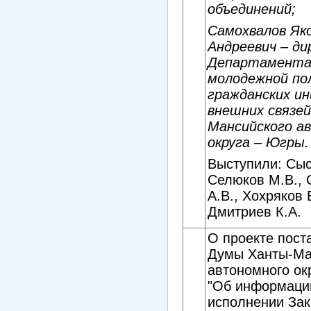
объединений;
Самохвалов Як
Андреевич – д
Департамент
молодежной по
гражданских и
внешних связе
Мансийского а
округа – Югры.
Выступили: Сыс
Селюков М.В., 
А.В., Хохряков 
Дмитриев К.А.
О проекте пост
Думы Ханты-Ма
автономного ок
"Об информаци
исполнении Зак