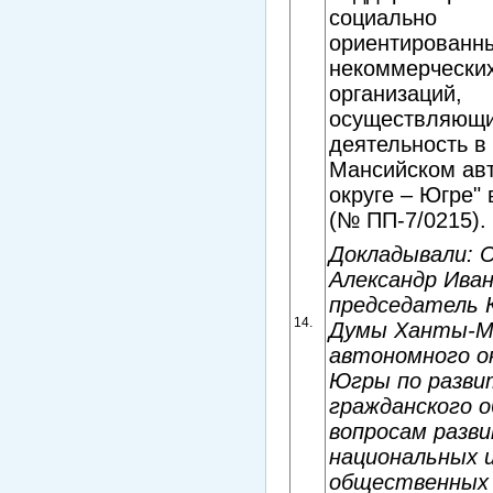
социально
ориентированн
некоммерчески
организаций,
осуществляющ
деятельность в
Мансийском ав
округе – Югре" 
(№ ПП-7/0215).
Докладывали: 
Александр Иван
председатель
14.
Думы Ханты-М
автономного ок
Югры по разв
гражданского 
вопросам разв
национальных 
общественных