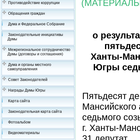
(МАТЕРИАЛЫ
Противодействие коррупции
Обращения граждан
Дума и Федеральное Собрание
о результ
Законодательные инициативы
Думы
пятьде
Межрегиональное сотрудничество
Ханты-Ман
Думы (договоры и соглашения)
Югры седь
Дума и органы местного
самоуправления
Совет Законодателей
Награды Думы Югры
Пятьдесят де
Карта сайта
Мансийского 
Законодательная карта сайта
седьмого соз
Фотоальбом
г. Ханты-Ман
Видеоматериалы
31 депутат.