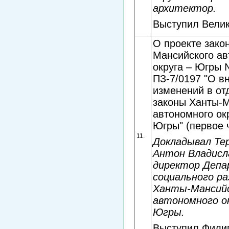
архитектор.
Выступил Велик
О проекте зако
Мансийского ав
округа – Югры
ПЗ-7/0197 "О в
изменений в от
законы Ханты-М
автономного ок
Югры" (первое 
11.
Докладывал Те
Антон Владисл
директор Деп
социального р
Ханты-Мансий
автономного ок
Югры.
Выступил Филип