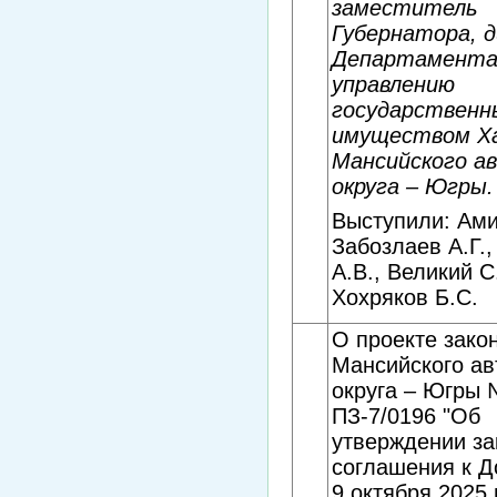
заместитель
Губернатора, 
Департамента
управлению
государствен
имуществом Х
Мансийского а
округа – Югры.
Выступили: Ами
Забозлаев А.Г.
А.В., Великий С
Хохряков Б.С.
О проекте зако
Мансийского ав
округа – Югры
ПЗ-7/0196 "Об
утверждении з
соглашения к Д
9 октября 2025