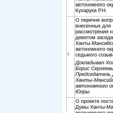
автономного ок
Кухарука Р.Н.
О перечне вопр
внесенных для
рассмотрения н
девятом засед
Ханты-Мансийс
автономного ок
седьмого созыв
1.
Докладывал Хо
Борис Сергееви
Председатель
Ханты-Мансий
автономного ок
Югры
О проекте пост
Думы Ханты-Ма
автономного ок