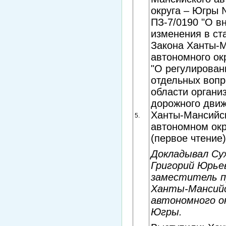
округа – Югры
ПЗ-7/0190 "О в
изменения в ст
Закона Ханты-М
автономного ок
"О регулирован
отдельных вопр
области органи
дорожного движ
Ханты-Мансийс
5.
автономном окр
(первое чтение)
Докладывал Су
Григорий Юрье
заместитель п
Ханты-Мансий
автономного ок
Югры.