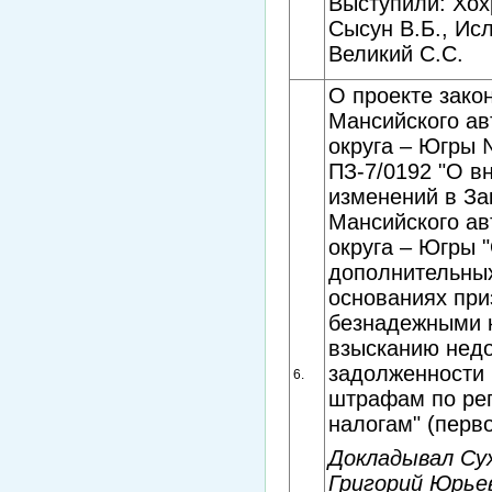
Выступили: Хох
Сысун В.Б., Исл
Великий С.С.
О проекте зако
Мансийского ав
округа – Югры
ПЗ-7/0192 "О в
изменений в За
Мансийского ав
округа – Югры 
дополнительны
основаниях при
безнадежными 
взысканию нед
задолженности 
6.
штрафам по ре
налогам" (перво
Докладывал Су
Григорий Юрье