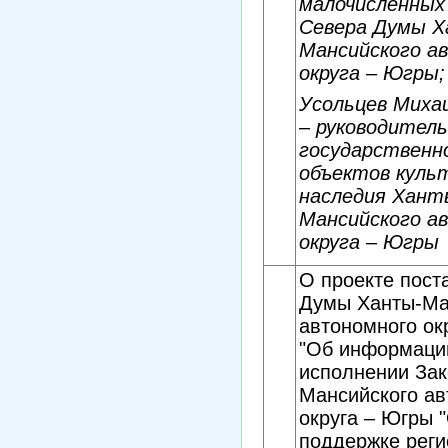
малочисленных
Севера Думы 
Мансийского а
округа – Югры;
Усольцев Миха
– руководител
государственн
объектов куль
наследия Хант
Мансийского а
округа – Югры
О проекте пост
Думы Ханты-Ма
автономного ок
"Об информаци
исполнении Зак
Мансийского ав
округа – Югры 
поддержке рег