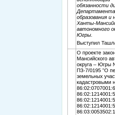
обязанности д
Департамент
образования и 
Ханты-Мансий
автономного ок
Югры.
Выступил Ташл
О проекте зако
Мансийского ав
округа – Югры
ПЗ-7/0195 "О п
земельных учас
кадастровыми 
86:02:0707001:6
86:02:1214001:
86:02:1214001:
86:02:1214001:
86:03:0053502: