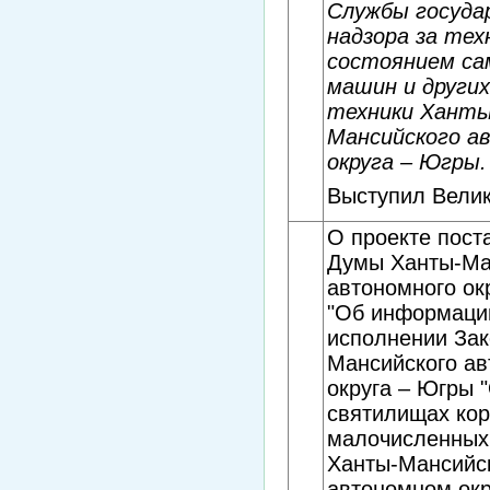
Службы госуда
надзора за тех
состоянием са
машин и других
техники Ханты
Мансийского а
округа – Югры.
Выступил Велик
О проекте пост
Думы Ханты-Ма
автономного ок
"Об информаци
исполнении Зак
Мансийского ав
округа – Югры 
святилищах ко
малочисленных
Ханты-Мансийс
автономном окр