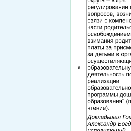
округа – Югры 
регулировании 
вопросов, возн
связи с компен
части родитель
освобождением
взимания родит
платы за присм
за детьми в орг
осуществляющ
образовательн
8.
деятельность п
реализации
образовательн
программы дош
образования" (
чтение).
Докладывал Го
Александр Богд
исполняющий