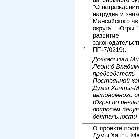
"О награждени
нагрудным знак
Мансийского ав
округа – Югры "
развитие
законодательст
ПП-7/0219).
2.
Докладывал Ми
Леонид Владим
председатель
Постоянной ко
Думы Ханты-М
автономного ок
Югры по регла
вопросам депу
деятельности 
О проекте пост
Думы Ханты-Ма