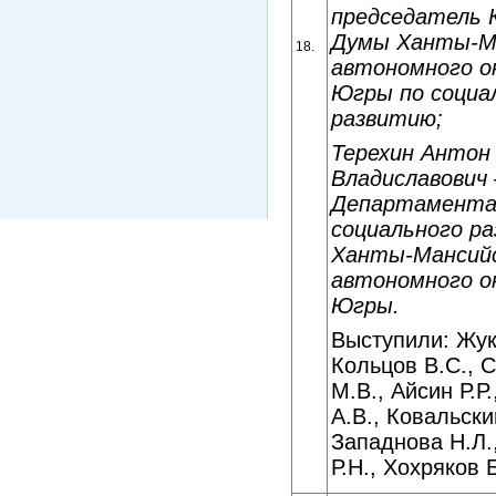
председатель
Думы Ханты-М
18.
автономного ок
Югры по социа
развитию;
Терехин Антон
Владиславович
Департамент
социального р
Ханты-Мансий
автономного ок
Югры.
Выступили: Жук
Кольцов В.С., 
М.В., Айсин Р.Р
А.В., Ковальски
Западнова Н.Л.
Р.Н., Хохряков 