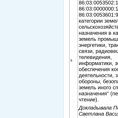
86:03:0053502:
86:03:0000000:
86:03:0053601:9
категории земе
сельскохозяйст
назначения в к
земель промыш
энергетики, тра
связи, радиове
телевидения,
9.
информатики, з
обеспечения ко
деятельности, 
обороны, безоп
земель иного с
назначения" (п
чтение).
Докладывала П
Светлана Васи