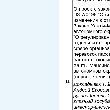
О проекте зако
ПЗ-7/0198 "О в
изменения в ст
Закона ‎Ханты-
автономного ок
"О регулирован
отдельных вопр
сфере организа
перевозок пасс
багажа легковы
Ханты-Мансийс
автономном окр
(первое чтение)
12.
Докладывал Ни́
Андрей Егорови
руководитель 
главный госуд
инженер-инспе