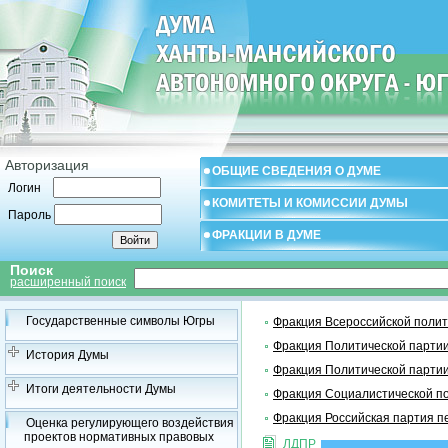
Авторизация
ОБЩИЕ СВЕДЕНИЯ О ДУМЕ
Логин
КОМИТЕТЫ И КОМИССИИ ДУМЫ
Пароль
ФРАКЦИИ В ДУМЕ
Поиск
расширенный поиск
Государственные символы Югры
Фракция Всероссийской поли
Фракция Политической па
История Думы
Фракция Политической партии
Итоги деятельности Думы
Фракция Социалистической 
Фракция Российская партия п
Оценка регулирующего воздействия
проектов нормативных правовых
ЛДПР