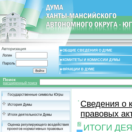
Авторизация
ОБЩИЕ СВЕДЕНИЯ О ДУМЕ
Логин
КОМИТЕТЫ И КОМИССИИ ДУМЫ
Пароль
ФРАКЦИИ В ДУМЕ
Поиск
расширенный поиск
Государственные символы Югры
Сведения о 
История Думы
правовых ак
Итоги деятельности Думы
Оценка регулирующего воздействия
ИТОГИ ДЕ
проектов нормативных правовых