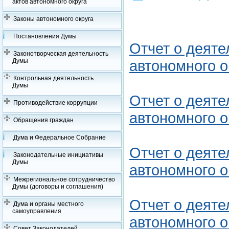
актов автономного округа
Законы автономного округа
Постановления Думы
Отчет о деят
Законотворческая деятельность
Думы
автономного о
Контрольная деятельность
Думы
Отчет о деят
Противодействие коррупции
автономного о
Обращения граждан
Дума и Федеральное Собрание
Отчет о деят
Законодательные инициативы
Думы
автономного о
Межрегиональное сотрудничество
Думы (договоры и соглашения)
Отчет о деят
Дума и органы местного
самоуправления
автономного о
Совет Законодателей