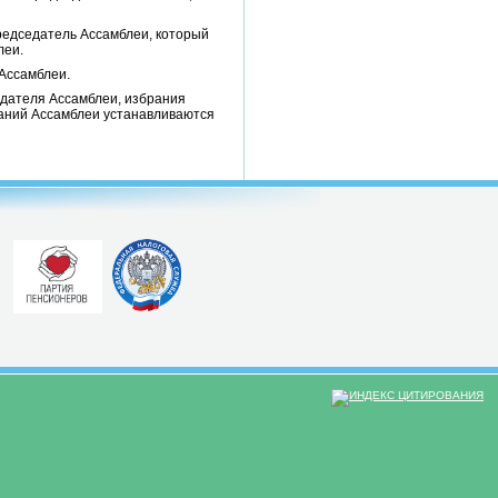
редседатель Ассамблеи, который
леи.
Ассамблеи.
едателя Ассамблеи, избрания
даний Ассамблеи устанавливаются