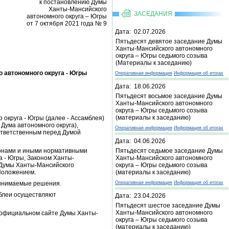
к постановлению Думы
Ханты-Мансийского
ЗАСЕДАНИЯ
автономного округа – Югры
от 7 октября 2021 года № 9
Дата: 02.07.2026
Пятьдесят девятое заседание Думы
Ханты-Мансийского автономного
округа – Югры седьмого созыва
(Материалы к заседанию)
автономного округа - Югры
Оперативная информация
Информация об итогах
Дата: 18.06.2026
Пятьдесят восьмое заседание Думы
Ханты-Мансийского автономного
округа – Югры седьмого созыва
(материалы к заседанию)
округа - Югры (далее - Ассамблея)
Дума автономного округа),
Оперативная информация
Информация об итогах
ответственным перед Думой
Дата: 04.06.2026
конами и иными нормативными
Пятьдесят седьмое заседание Думы
а - Югры, Законом Ханты-
Ханты-Мансийского автономного
м Думы Ханты-Мансийского
округа – Югры седьмого созыва
 Положением.
(материалы к заседанию)
принимаемые решения.
Оперативная информация
Информация об итогах
мблеи осуществляют
Дата: 23.04.2026
Пятьдесят шестое заседание Думы
Ханты-Мансийского автономного
а официальном сайте Думы Ханты-
округа – Югры седьмого созыва
(материалы к заседанию)