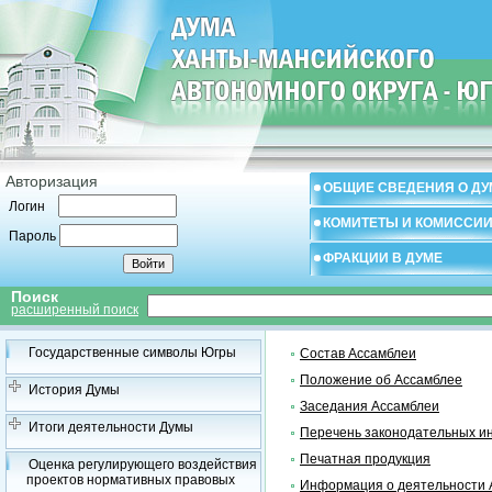
Авторизация
ОБЩИЕ СВЕДЕНИЯ О ДУ
Логин
КОМИТЕТЫ И КОМИССИ
Пароль
ФРАКЦИИ В ДУМЕ
Поиск
расширенный поиск
Государственные символы Югры
Состав Ассамблеи
Положение об Ассамблее
История Думы
Заседания Ассамблеи
Итоги деятельности Думы
Перечень законодательных и
Печатная продукция
Оценка регулирующего воздействия
проектов нормативных правовых
Информация о деятельности 