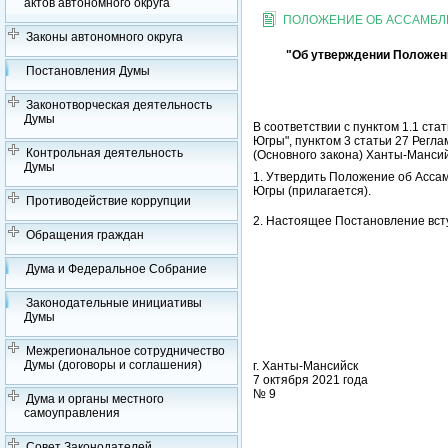
актов автономного округа
ПОЛОЖЕНИЕ ОБ АССАМБЛ
Законы автономного округа
"Об утверждении Положен
Постановления Думы
Законотворческая деятельность
Думы
В соответствии с пунктом 1.1 ста
Югры", пунктом 3 статьи 27 Регл
Контрольная деятельность
(Основного закона) Ханты-Мансий
Думы
1. Утвердить Положение об Асса
Югры (прилагается).
Противодействие коррупции
2. Настоящее Постановление вст
Обращения граждан
Дума и Федеральное Собрание
Законодательные инициативы
Думы
Межрегиональное сотрудничество
Думы (договоры и соглашения)
г. Ханты-Мансийск
7 октября 2021 года
№ 9
Дума и органы местного
самоуправления
Совет Законодателей