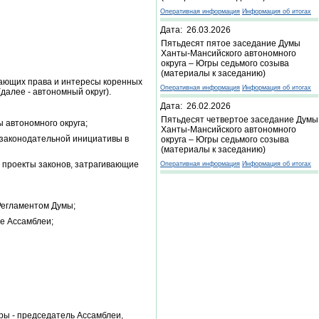
Оперативная информация
Информация об итогах
Дата: 26.03.2026
Пятьдесят пятое заседание Думы
Ханты-Мансийского автономного
округа – Югры седьмого созыва
(материалы к заседанию)
вающих права и интересы коренных
Оперативная информация
Информация об итогах
алее - автономный округ).
Дата: 26.02.2026
Пятьдесят четвертое заседание Думы
ы автономного округа;
Ханты-Мансийского автономного
 законодательной инициативы в
округа – Югры седьмого созыва
(материалы к заседанию)
а проекты законов, затрагивающие
Оперативная информация
Информация об итогах
Регламентом Думы;
е Ассамблеи;
ры - председатель Ассамблеи,