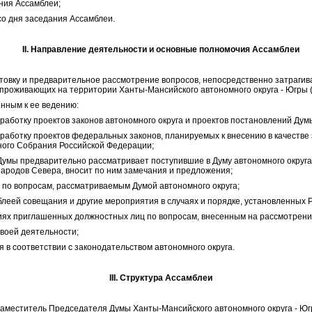
ания Ассамблеи;
 со дня заседания Ассамблеи.
II. Направление деятельности и основные полномочия Ассамблеи
отовку и предварительное рассмотрение вопросов, непосредственно затраги
проживающих на территории Ханты-Мансийского автономного округа - Югры (д
енным к ее ведению:
зработку проектов законов автономного округа и проектов постановлений Дум
зработку проектов федеральных законов, планируемых к внесению в качестве
ого Собрания Российской Федерации;
 Думы предварительно рассматривает поступившие в Думу автономного округ
ародов Севера, вносит по ним замечания и предложения;
 по вопросам, рассматриваемым Думой автономного округа;
блеей совещания и другие мероприятия в случаях и порядке, установленных 
ниях приглашенных должностных лиц по вопросам, внесенным на рассмотрени
воей деятельности;
 в соответствии с законодательством автономного округа.
III. Структура Ассамблеи
 заместитель Председателя Думы Ханты-Мансийского автономного округа - Юг