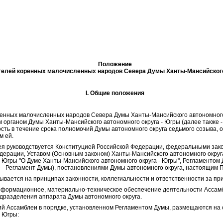
Положение
телей коренных малочисленных народов Севера Думы Ханты-Мансийского 
I. Общие положения
ренных малочисленных народов Севера Думы Ханты-Мансийского автономного 
органом Думы Ханты-Мансийского автономного округа - Югры (далее также - 
ть в течение срока полномочий Думы автономного округа седьмого созыва, 
м ей.
лея руководствуется Конституцией Российской Федерации, федеральными за
дерации, Уставом (Основным законом) Ханты-Мансийского автономного округ
- Югры "О Думе Ханты-Мансийского автономного округа - Югры", Регламенто
е - Регламент Думы), постановлениями Думы автономного округа, настоящим
вывается на принципах законности, коллегиальности и ответственности за 
информационное, материально-техническое обеспечение деятельности Асса
дразделения аппарата Думы автономного округа.
ний Ассамблеи в порядке, установленном Регламентом Думы, размещаются н
- Югры: