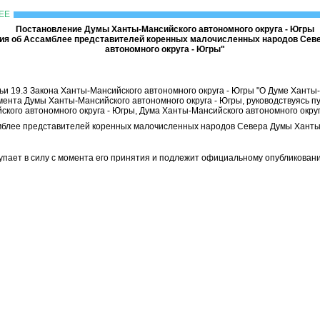
ЕЕ
Постановление Думы Ханты-Мансийского автономного округа - Югры
ия об Ассамблее представителей коренных малочисленных народов Сев
автономного округа - Югры"
тьи 19.3 Закона Ханты-Мансийского автономного округа - Югры "О Думе Ханты
амента Думы Ханты-Мансийского автономного округа - Югры, руководствуясь пу
ского автономного округа - Югры, Дума Ханты-Мансийского автономного округ
мблее представителей коренных малочисленных народов Севера Думы Ханты-
упает в силу с момента его принятия и подлежит официальному опубликован