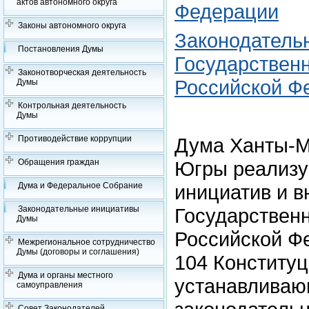
актов автономного округа
Федерации
Законы автономного округа
Законодатель
Постановления Думы
Государствен
Законотворческая деятельность
Российской Ф
Думы
Контрольная деятельность
Думы
Противодействие коррупции
Дума Ханты-Ма
Обращения граждан
Югры реализуе
Дума и Федеральное Собрание
инициатив и в
Законодательные инициативы
Государствен
Думы
Российской Фе
Межрегиональное сотрудничество
Думы (договоры и соглашения)
104 Конститу
Дума и органы местного
устанавливаю
самоуправления
Совет Законодателей