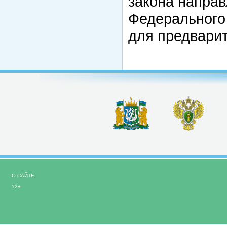
закона направ
Федерального
для предварит
О САЙТЕ
12+