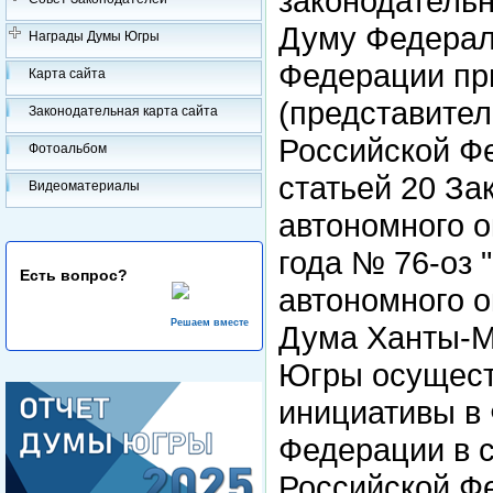
законодатель
Думу Федерал
Награды Думы Югры
Федерации пр
Карта сайта
(представител
Законодательная карта сайта
Российской Фе
Фотоальбом
статьей 20 За
Видеоматериалы
автономного о
года № 76-оз
Есть вопрос?
автономного о
Решаем вместе
Дума Ханты-Ма
Югры осущест
инициативы в
Федерации в с
Российской Ф