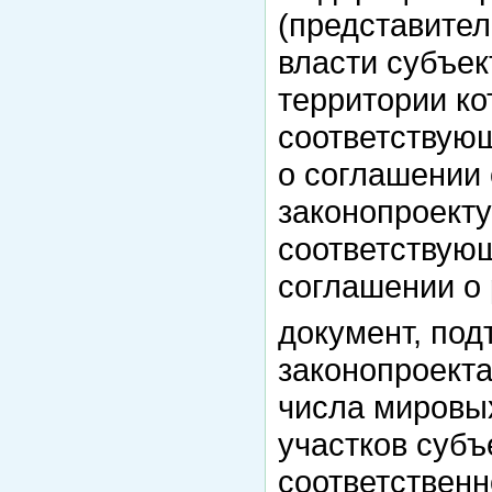
(представител
власти субъек
территории к
соответствующ
о соглашении 
законопроекту
соответствую
соглашении о 
документ, по
законопроекта
числа мировых
участков суб
соответствен