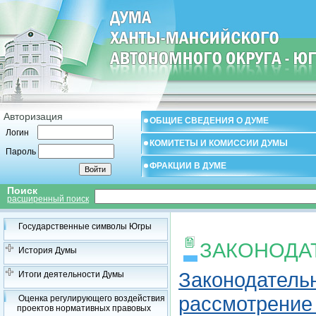
Авторизация
ОБЩИЕ СВЕДЕНИЯ О ДУМЕ
Логин
КОМИТЕТЫ И КОМИССИИ ДУМЫ
Пароль
ФРАКЦИИ В ДУМЕ
Поиск
расширенный поиск
Государственные символы Югры
ЗАКОНОДА
История Думы
Законодатель
Итоги деятельности Думы
рассмотрение 
Оценка регулирующего воздействия
проектов нормативных правовых