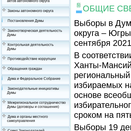
актов автономного округа
ОБЩИЕ СВ
Законы автономного округа
Выборы в Дум
Постановления Думы
округа – Югры
Законотворческая деятельность
Думы
сентября 2021
Контрольная деятельность
Думы
В соответстви
Противодействие коррупции
Ханты-Мансий
Обращения граждан
региональный 
Дума и Федеральное Собрание
избираемых н
Законодательные инициативы
основе всеобщ
Думы
избирательног
Межрегиональное сотрудничество
Думы (договоры и соглашения)
сроком на пят
Дума и органы местного
самоуправления
Выборы 19 де
Совет Законодателей