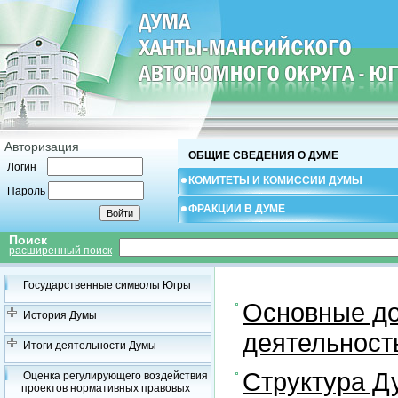
Авторизация
ОБЩИЕ СВЕДЕНИЯ О ДУМЕ
Логин
КОМИТЕТЫ И КОМИССИИ ДУМЫ
Пароль
ФРАКЦИИ В ДУМЕ
Поиск
расширенный поиск
Государственные символы Югры
Основные до
История Думы
деятельност
Итоги деятельности Думы
Структура 
Оценка регулирующего воздействия
проектов нормативных правовых