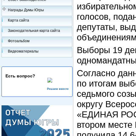
избирательно
Награды Думы Югры
голосов, пода
Карта сайта
депутаты, вы
Законодательная карта сайта
объединениям
Фотоальбом
Выборы 19 де
Видеоматериалы
одномандатны
Согласно дан
Есть вопрос?
по итогам вы
Решаем вместе
седьмого соз
округу Всерос
«ЕДИНАЯ РОСС
втором месте
получила 14,6