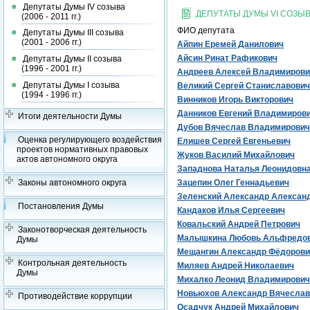
Депутаты Думы IV созыва
ДЕПУТАТЫ ДУМЫ VI СОЗЫВА 
(2006 - 2011 гг.)
ФИО депутата
Депутаты Думы III созыва
(2001 - 2006 гг.)
Айпин Еремей Данилович
Айсин Ринат Рафикович
Депутаты Думы II созыва
(1996 - 2001 гг.)
Андреев Алексей Владимирови
Депутаты Думы I созыва
Великий Сергей Станиславович
(1994 - 1996 гг.)
Винников Игорь Викторович
Данников Евгений Владимиров
Итоги деятельности Думы
Дубов Вячеслав Владимирович
Оценка регулирующего воздействия
Елишев Сергей Евгеньевич
проектов нормативных правовых
Жуков Василий Михайлович
актов автономного округа
Западнова Наталья Леонидовн
Законы автономного округа
Зацепин Олег Геннадьевич
Зеленский Александр Алексан
Постановления Думы
Кандаков Илья Сергеевич
Ковальский Андрей Петрович
Законотворческая деятельность
Малышкина Любовь Альфредо
Думы
Мещангин Александр Фёдорови
Контрольная деятельность
Миляев Андрей Николаевич
Думы
Михалко Леонид Владимирович
Новьюхов Александр Вячеслав
Противодействие коррупции
Осадчук Андрей Михайлович