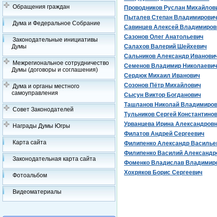
Обращения граждан
Проводников Руслан Михайлов
Пыталев Степан Владимирови
Дума и Федеральное Собрание
Савинцев Алексей Владимиров
Сазонов Олег Анатольевич
Законодательные инициативы
Думы
Салахов Валерий Шейхевич
Сальников Александр Иванови
Межрегиональное сотрудничество
Семенов Владимир Николаеви
Думы (договоры и соглашения)
Сердюк Михаил Иванович
Созонов Пётр Михайлович
Дума и органы местного
самоуправления
Сысун Виктор Богданович
Ташланов Николай Владимиро
Совет Законодателей
Тульников Сергей Константино
Урванцева Ирина Александров
Награды Думы Югры
Филатов Андрей Сергеевич
Карта сайта
Филипенко Александр Василье
Филипенко Василий Александр
Законодательная карта сайта
Фоменко Владислав Владимир
Хохряков Борис Сергеевич
Фотоальбом
Видеоматериалы