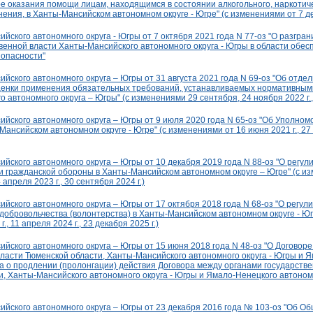
е оказания помощи лицам, находящимся в состоянии алкогольного, наркотиче
нения, в Ханты-Мансийском автономном округе - Югре" (с изменениями от 7 де
йского автономного округа - Югры от 7 октября 2021 года N 77-оз "О разгр
венной власти Ханты-Мансийского автономного округа - Югры в области обес
зопасности"
йского автономного округа – Югры от 31 августа 2021 года N 69-оз "Об отде
ценки применения обязательных требований, устанавливаемых нормативным
 автономного округа – Югры" (с изменениями 29 сентября, 24 ноября 2022 г., 
ийского автономного округа – Югры от 9 июля 2020 года N 65-оз "Об Уполно
Мансийском автономном округе - Югре" (с изменениями от 16 июня 2021 г., 27 о
йского автономного округа – Югры от 10 декабря 2019 года N 88-оз "О регу
ти гражданской обороны в Ханты-Мансийском автономном округе – Югре" (c и
4 апреля 2023 г., 30 сентября 2024 г.)
йского автономного округа – Югры от 17 октября 2018 года N 68-оз "О регу
добровольчества (волонтерства) в Ханты-Мансийском автономном округе - Юг
., 11 апреля 2024 г., 23 декабря 2025 г.)
йского автономного округа – Югры от 15 июня 2018 года N 48-оз "О Договор
власти Тюменской области, Ханты-Мансийского автономного округа - Югры и 
а о продлении (пролонгации) действия Договора между органами государств
, Ханты-Мансийского автономного округа - Югры и Ямало-Ненецкого автономн
ийского автономного округа – Югры от 23 декабря 2016 года № 103-оз "Об О