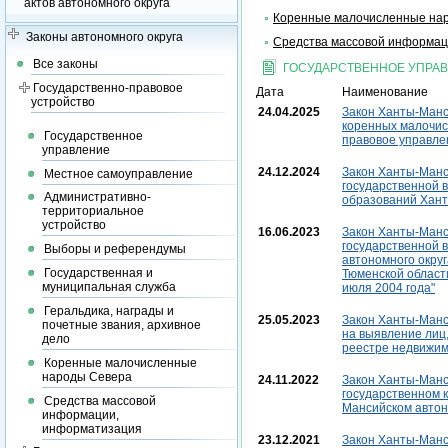
актов автономного округа
Коренные малочисленные на
Законы автономного округа
Средства массовой информац
Все законы
ГОСУДАРСТВЕННОЕ УПРА
Государственно-правовое
Дата
Наименование
устройство
24.04.2025
Закон Ханты-Манси
коренных малочис
Государственное
правовое управле
управление
24.12.2024
Закон Ханты-Манси
Местное самоуправление
государственной 
Административно-
образований Хант
территориальное
устройство
16.06.2023
Закон Ханты-Манси
государственной 
Выборы и референдумы
автономного округ
Государственная и
Тюменской области
муниципальная служба
июля 2004 года"
Геральдика, награды и
25.05.2023
Закон Ханты-Манси
почетные звания, архивное
на выявление лиц
дело
реестре недвижим
Коренные малочисленные
народы Севера
24.11.2022
Закон Ханты-Манси
государственном к
Средства массовой
Мансийском автоно
информации,
информатизация
23.12.2021
Закон Ханты-Манси