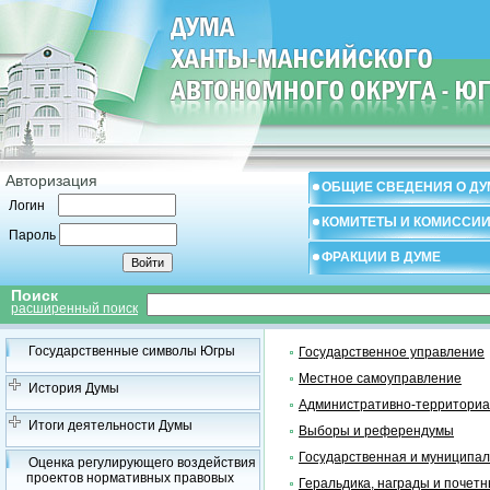
Авторизация
ОБЩИЕ СВЕДЕНИЯ О ДУ
Логин
КОМИТЕТЫ И КОМИССИ
Пароль
ФРАКЦИИ В ДУМЕ
Поиск
расширенный поиск
Государственные символы Югры
Государственное управление
Местное самоуправление
История Думы
Административно-территориа
Итоги деятельности Думы
Выборы и референдумы
Государственная и муниципал
Оценка регулирующего воздействия
проектов нормативных правовых
Геральдика, награды и почетн