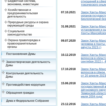
Бюджетная система,
отношений в сфер
экономика, инвестиции
токсического опья
Хозяйственная и
07.10.2021
Закон Ханты-Манси
предпринимательская
органов государст
деятельность
биологической бе
Природные ресурсы и охрана
окружающей среды
31.08.2021
Закон Ханты-Манси
установления и о
Социальное
Ханты-Мансийского
законодательство
Охрана правопорядка и
09.07.2020
Закон Ханты-Манс
правоохранительные
человека в Ханты-
органы
августа 2023 г.)
Постановления Думы
10.12.2019
Закон Ханты-Манси
вопросов в облас
сентября 2022 г., 
Законотворческая деятельность
Думы
17.10.2018
Закон Ханты-Манси
вопросов в сфере 
Контрольная деятельность
от 20 апреля 2023 г
Думы
15.06.2018
Закон Ханты-Манси
Противодействие коррупции
государственной 
автономного округ
Обращения граждан
Тюменской области
июля 2004 года"
Дума и Федеральное Собрание
23.12.2016
Закон Ханты-Манс