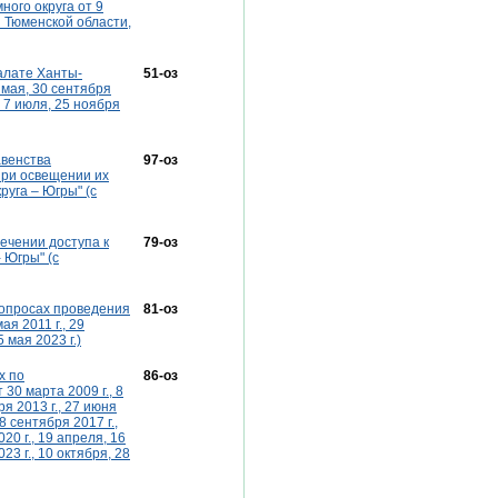
ого округа от 9
 Тюменской области,
палате Ханты-
51-оз
 мая, 30 сентября
., 7 июля, 25 ноября
авенства
97-оз
при освещении их
уга – Югры" (с
ечении доступа к
79-оз
 Югры" (с
 вопросах проведения
81-оз
я 2011 г., 29
5 мая 2023 г.)
х по
86-оз
30 марта 2009 г., 8
ря 2013 г., 27 июня
8 сентября 2017 г.,
20 г., 19 апреля, 16
23 г., 10 октября, 28