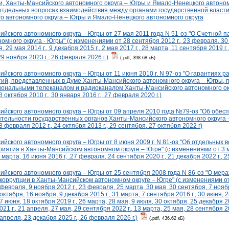
, Ханты-Мансийского автономного округа – Югры и Ямало-Ненецкого автономн
 отдельных вопросах взаимодействия между органами государственной власти
о автономного округа – Югры и Ямало-Ненецкого автономного округа
йского автономного округа – Югры от 27 мая 2011 года N 51-оз "О Счетной 
омного округа - Югры" (с изменениями от 28 сентября 2012 г., 23 февраля, 30
, 29 мая 2014 г., 9 декабря 2015 г., 2 мая 2017 г., 28 марта, 11 сентября 2019 г
29 ноября 2023 г., 26 февраля 2026 г.)
(.pdf, 398.68 кБ)
йского автономного округа – Югры от 11 июня 2010 г. N 97-оз "О гарантиях р
тий, представленных в Думе Ханты-Мансийского автономного округа – Югры, 
иональными телеканалом и радиоканалом Ханты-Мансийского автономного окр
октября 2010 г., 30 января 2016 г., 27 февраля 2020 г.)
йского автономного округа – Югры от 09 апреля 2010 года №79-оз "Об обесп
тельности государственных органов Ханты-Мансийского автономного округа -
февраля 2012 г., 24 октября 2013 г., 29 сентября, 27 октября 2022 г)
йского автономного округа – Югры от 8 июня 2009 г. N 81-оз "Об отдельных
иятия в Ханты-Мансийском автономном округе – Югре" (с изменениями от 3 ма
1 марта, 16 июня 2016 г, .27 февраля, 24 сентября 2020 г., 21 декабря 2022 г., 2
йского автономного округа – Югры от 25 сентября 2008 года N 86-оз "О мера
оррупции в Ханты-Мансийском автономном округе – Югре" (с изменениями от 
 февраля, 9 ноября 2012 г., 23 февраля, 25 марта, 30 мая, 30 сентября, 7 нояб
9 октября, 16 ноября, 9 декабря 2015 г., 31 марта, 7 сентября 2016 г., 30 июня, 2
27 июня, 18 октября 2019 г., 26 марта, 28 мая, 9 июля, 30 октября, 25 декабря 20
21 г., 21 апреля, 27 мая, 29 сентября 2022 г., 13 марта, 25 мая, 28 сентября 20
 апреля, 23 декабря 2025 г., 26 февраля 2026 г.)
(.pdf, 436.62 кБ)