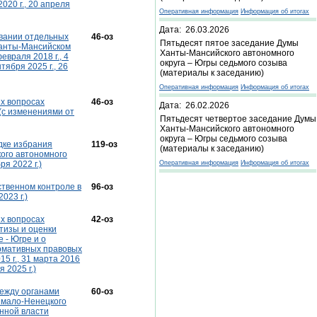
020 г., 20 апреля
Оперативная информация
Информация об итогах
Дата: 26.03.2026
овании отдельных
46-оз
Пятьдесят пятое заседание Думы
Ханты-Мансийском
Ханты-Мансийского автономного
евраля 2018 г., 4
округа – Югры седьмого созыва
нтября 2025 г., 26
(материалы к заседанию)
Оперативная информация
Информация об итогах
ых вопросах
46-оз
Дата: 26.02.2026
(с изменениями от
Пятьдесят четвертое заседание Думы
Ханты-Мансийского автономного
округа – Югры седьмого созыва
ядке избрания
119-оз
(материалы к заседанию)
ого автономного
ря 2022 г.)
Оперативная информация
Информация об итогах
ственном контроле в
96-оз
023 г.)
ых вопросах
42-оз
тизы и оценки
 - Югре и о
ормативных правовых
5 г., 31 марта 2016
я 2025 г.)
между органами
60-оз
Ямало-Ненецкого
енной власти