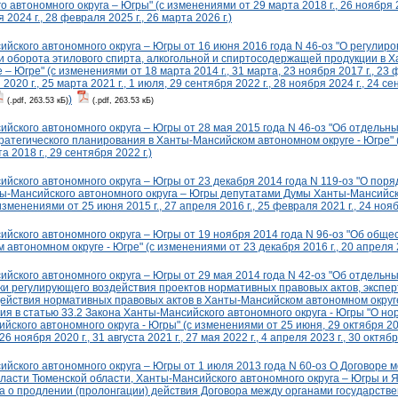
 автономного округа – Югры" (с изменениями от 29 марта 2018 г., 26 ноября 2
 2024 г., 28 февраля 2025 г., 26 марта 2026 г.)
йского автономного округа – Югры от 16 июня 2016 года N 46-оз "О регулир
ти оборота этилового спирта, алкогольной и спиртосодержащей продукции в 
– Югре" (с изменениями от 18 марта 2014 г., 31 марта, 23 ноября 2017 г., 23 ф
2020 г., 25 марта 2021 г., 1 июля, 29 сентября 2022 г., 28 ноября 2024 г., 24 се
)
(.pdf, 263.53 кБ)
(.pdf, 263.53 кБ)
йского автономного округа – Югры от 28 мая 2015 года N 46-оз "Об отдельн
ратегического планирования в Ханты-Мансийском автономном округе - Югре" 
а 2018 г., 29 сентября 2022 г.)
йского автономного округа – Югры от 23 декабря 2014 года N 119-оз "О пор
ы-Мансийского автономного округа – Югры депутатами Думы Ханты-Мансийск
изменениями от 25 июня 2015 г., 27 апреля 2016 г., 25 февраля 2021 г., 24 нояб
йского автономного округа – Югры от 19 ноября 2014 года N 96-оз "Об обще
автономном округе - Югре" (с изменениями от 23 декабря 2016 г., 20 апреля 2
йского автономного округа – Югры от 29 мая 2014 года N 42-оз "Об отдельн
ки регулирующего воздействия проектов нормативных правовых актов, экспер
действия нормативных правовых актов в Ханты-Мансийском автономном округе
ия в статью 33.2 Закона Ханты-Мансийского автономного округа - Югры "О н
йского автономного округа - Югры" (с изменениями от 25 июня, 29 октября 201
, 26 ноября 2020 г., 31 августа 2021 г., 27 мая 2022 г., 4 апреля 2023 г., 30 октябр
йского автономного округа – Югры от 1 июля 2013 года N 60-оз О Договоре 
власти Тюменской области, Ханты-Мансийского автономного округа – Югры и 
а о продлении (пролонгации) действия Договора между органами государств