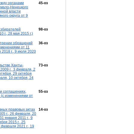
ежду органами
45-оз
Ямало-Ненецкого
енной власти
ого округа от 9
 избирателей
98-оз
г., 28 мая 2015 г.)
мотрении обращений
36-оз
изменениями от 11
я 2018 г., 9 июля 2020
льстве Ханты-
73-оз
2009 г., 3 февраля, 2
ентября, 29 октября
враля, 10 октября, 24
 и соглашениях,
55-оз
 (с изменениями от
ивных правовых актах
14-оз
05 г., 26 февраля, 20
31 января 2011 г., 9
ября 2015 г., 25
 февраля 2021 г., 19