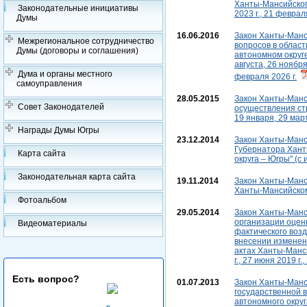
Ханты-Мансийского
Законодательные инициативы
2023 г., 21 февраля
Думы
16.06.2016
Закон Ханты-Манси
Межрегиональное сотрудничество
вопросов в облас
Думы (договоры и соглашения)
автономном округе 
августа, 26 ноября 
Дума и органы местного
февраля 2026 г.
самоуправления
28.05.2015
Закон Ханты-Манси
Совет Законодателей
осуществления ст
19 января, 29 март
Награды Думы Югры
23.12.2014
Закон Ханты-Манси
Губернатора Хант
Карта сайта
округа – Югры" (с 
Законодательная карта сайта
19.11.2014
Закон Ханты-Манси
Ханты-Мансийском 
Фотоальбом
29.05.2014
Закон Ханты-Манси
организации оцен
Видеоматериалы
фактического воз
внесении изменен
актах Ханты-Манси
г., 27 июня 2019 г.
Есть вопрос?
01.07.2013
Закон Ханты-Манси
государственной 
автономного округ