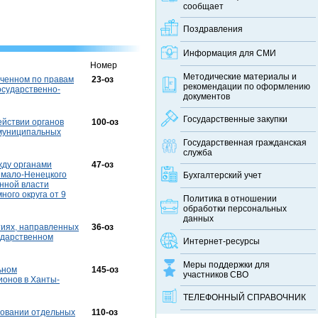
сообщает
Поздравления
Информация для СМИ
Номер
Методические материалы и
оченном по правам
23-оз
рекомендации по оформлению
осударственно-
документов
Государственные закупки
ействии органов
100-оз
 муниципальных
Государственная гражданская
служба
жду органами
47-оз
Ямало-Ненецкого
Бухгалтерский учет
енной власти
ого округа от 9
Политика в отношении
обработки персональных
данных
тиях, направленных
36-оз
ударственном
Интернет-ресурсы
Меры поддержки для
ьном
145-оз
участников СВО
ионов в Ханты-
ТЕЛЕФОННЫЙ CПРАВОЧНИК
ировании отдельных
110-оз