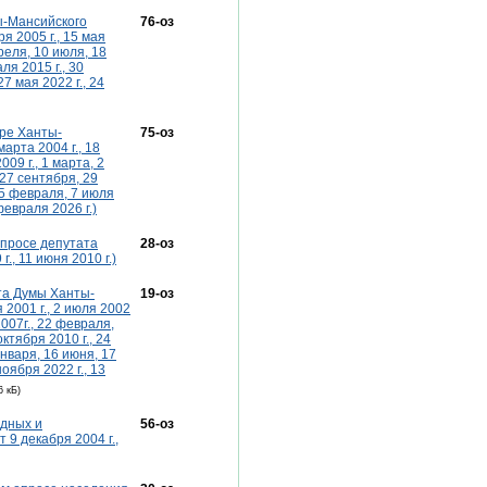
ы-Мансийского
76-оз
я 2005 г., 15 мая
преля, 10 июля, 18
ля 2015 г., 30
7 мая 2022 г., 24
оре Ханты-
75-оз
арта 2004 г., 18
09 г., 1 марта, 2
 27 сентября, 29
 25 февраля, 7 июля
 февраля 2026 г.)
апросе депутата
28-оз
., 11 июня 2010 г.)
ата Думы Ханты-
19-оз
 2001 г., 2 июля 2002
2007г., 22 февраля,
октября 2010 г., 24
 января, 16 июня, 17
ноября 2022 г., 13
6 кБ)
одных и
56-оз
9 декабря 2004 г.,