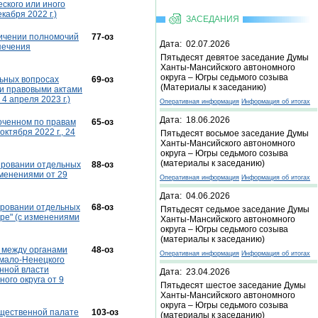
ского или иного
кабря 2022 г.)
ЗАСЕДАНИЯ
аничении полномочий
77-оз
Дата: 02.07.2026
печения
Пятьдесят девятое заседание Думы
Ханты-Мансийского автономного
округа – Югры седьмого созыва
льных вопросах
69-оз
(Материалы к заседанию)
и правовыми актами
4 апреля 2023 г.)
Оперативная информация
Информация об итогах
Дата: 18.06.2026
моченном по правам
65-оз
ктября 2022 г., 24
Пятьдесят восьмое заседание Думы
Ханты-Мансийского автономного
округа – Югры седьмого созыва
(материалы к заседанию)
лировании отдельных
88-оз
зменениями от 29
Оперативная информация
Информация об итогах
Дата: 04.06.2026
лировании отдельных
68-оз
Пятьдесят седьмое заседание Думы
ре" (с изменениями
Ханты-Мансийского автономного
округа – Югры седьмого созыва
(материалы к заседанию)
е между органами
48-оз
Оперативная информация
Информация об итогах
Ямало-Ненецкого
енной власти
Дата: 23.04.2026
ого округа от 9
Пятьдесят шестое заседание Думы
Ханты-Мансийского автономного
округа – Югры седьмого созыва
бщественной палате
103-оз
(материалы к заседанию)