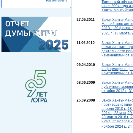
Решаем вместе
Тюменской области
июля 2004 года и
Ханты-Мансийског
27.05.2011
Закон Ханты-Манси
Мансийского автон
2013 г., 20 февраля
2021 г., 13 марта, 
11.06.2010
Закон Ханты-Манси
политических пар
деятельности рег
изменениями от 18 
09.04.2010
Закон Ханты-Манси
информации о дея
изменениями от 18 
08.06.2009
Закон Ханты-Манси
публичного меропр
октября 2012 г., 3
25.09.2008
Закон Ханты-Манси
противодействию к
апреля 2010 г., 18
2014 г., 28 мая, 2
29 марта 2018 г., 
июня, 25 ноября 20
ноября 2024 г., 24