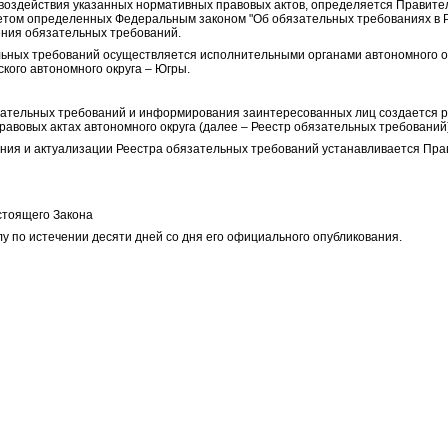
 воздействия указанных нормативных правовых актов, определяется Правит
учетом определенных Федеральным законом "Об обязательных требованиях в 
ения обязательных требований.
льных требований осуществляется исполнительными органами автономного о
ого автономного округа – Югры.
язательных требований и информирования заинтересованных лиц создается 
авовых актах автономного округа (далее – Реестр обязательных требований)
ения и актуализации Реестра обязательных требований устанавливается Пр
стоящего Закона
лу по истечении десяти дней со дня его официального опубликования.