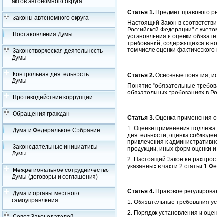
актов автономного округа
Статья 1.
Предмет правового ре
Законы автономного округа
Настоящий Закон в соответстви
Российской Федерации" с учет
Постановления Думы
установления и оценки обязат
требований, содержащихся в но
том числе оценки фактического
Законотворческая деятельность
Думы
Контрольная деятельность
Статья 2.
Основные понятия, и
Думы
Понятие "обязательные требова
обязательных требованиях в Ро
Противодействие коррупции
Обращения граждан
Статья 3.
Оценка применения об
1. Оценке применения подлежа
Дума и Федеральное Собрание
деятельности, оценка соблюден
привлечения к административно
Законодательные инициативы
продукции, иных форм оценки и
Думы
2. Настоящий Закон не распрос
указанных в части 2 статьи 1 Ф
Межрегиональное сотрудничество
Думы (договоры и соглашения)
Статья 4.
Правовое регулирова
Дума и органы местного
самоуправления
1. Обязательные требования у
2. Порядок установления и оце
Совет Законодателей