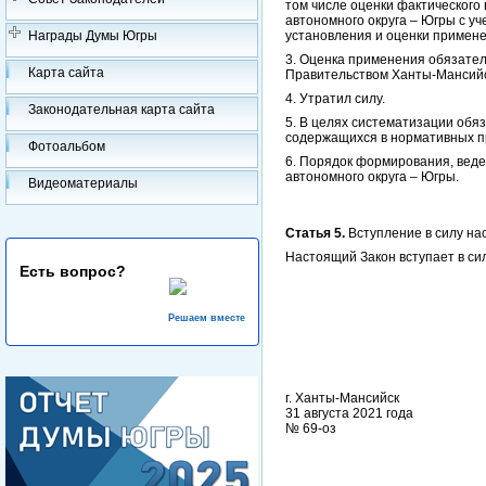
том числе оценки фактического
автономного округа – Югры с 
Награды Думы Югры
установления и оценки примен
3. Оценка применения обязате
Карта сайта
Правительством Ханты-Мансийск
4. Утратил силу.
Законодательная карта сайта
5. В целях систематизации об
содержащихся в нормативных пр
Фотоальбом
6. Порядок формирования, вед
автономного округа – Югры.
Видеоматериалы
Статья 5.
Вступление в силу на
Настоящий Закон вступает в си
Есть вопрос?
Решаем вместе
г. Ханты-Мансийск
31 августа 2021 года
№ 69-оз