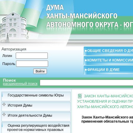
Авторизация
ОБЩИЕ СВЕДЕНИЯ О ДУ
Логин
КОМИТЕТЫ И КОМИССИ
Пароль
ФРАКЦИИ В ДУМЕ
Поиск
расширенный поиск
Государственные символы Югры
ЗАКОН ХАНТЫ-МАНСИЙСКОГ
УСТАНОВЛЕНИЯ И ОЦЕНКИ П
История Думы
ХАНТЫ-МАНСИЙСКОГО АВТОНО
Итоги деятельности Думы
Закон Ханты-Мансийского авт
применения обязательных т
Оценка регулирующего воздействия
проектов нормативных правовых