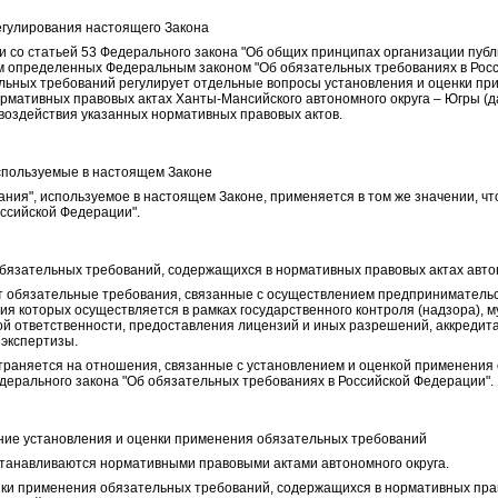
гулирования настоящего Закона
и со статьей 53 Федерального закона "Об общих принципах организации публ
ом определенных Федеральным законом "Об обязательных требованиях в Рос
ельных требований регулирует отдельные вопросы установления и оценки п
рмативных правовых актах Ханты-Мансийского автономного округа – Югры (да
 воздействия указанных нормативных правовых актов.
спользуемые в настоящем Законе
ния", используемое в настоящем Законе, применяется в том же значении, чт
ссийской Федерации".
язательных требований, содержащихся в нормативных правовых актах авто
т обязательные требования, связанные с осуществлением предпринимательс
ия которых осуществляется в рамках государственного контроля (надзора), 
й ответственности, предоставления лицензий и иных разрешений, аккредита
 экспертизы.
траняется на отношения, связанные с установлением и оценкой применения
едерального закона "Об обязательных требованиях в Российской Федерации".
ние установления и оценки применения обязательных требований
станавливаются нормативными правовыми актами автономного округа.
нки применения обязательных требований, содержащихся в нормативных право