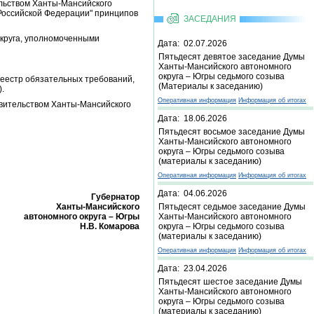
ельством Ханты-Мансийского
Российской Федерации" принципов
ЗАСЕДАНИЯ
круга, уполномоченными
Дата: 02.07.2026
Пятьдесят девятое заседание Думы
Ханты-Мансийского автономного
округа – Югры седьмого созыва
реестр обязательных требований,
(Материалы к заседанию)
.
Оперативная информация
Информация об итогах
авительством Ханты-Мансийского
Дата: 18.06.2026
Пятьдесят восьмое заседание Думы
Ханты-Мансийского автономного
округа – Югры седьмого созыва
(материалы к заседанию)
Оперативная информация
Информация об итогах
Дата: 04.06.2026
Губернатор
Ханты-Мансийского
Пятьдесят седьмое заседание Думы
автономного округа – Югры
Ханты-Мансийского автономного
Н.В. Комарова
округа – Югры седьмого созыва
(материалы к заседанию)
Оперативная информация
Информация об итогах
Дата: 23.04.2026
Пятьдесят шестое заседание Думы
Ханты-Мансийского автономного
округа – Югры седьмого созыва
(материалы к заседанию)