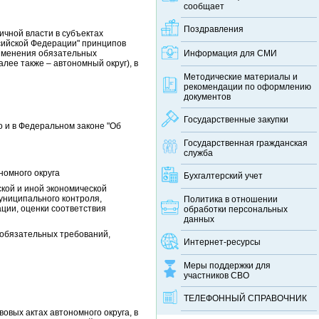
сообщает
Поздравления
ичной власти в субъектах
сийской Федерации" принципов
рименения обязательных
Информация для СМИ
лее также – автономный округ), в
Методические материалы и
рекомендации по оформлению
документов
Государственные закупки
о и в Федеральном законе "Об
Государственная гражданская
служба
номного округа
Бухгалтерский учет
кой и иной экономической
муниципального контроля,
Политика в отношении
ции, оценки соответствия
обработки персональных
данных
 обязательных требований,
Интернет-ресурсы
Меры поддержки для
участников СВО
ТЕЛЕФОННЫЙ CПРАВОЧНИК
вых актах автономного округа, в