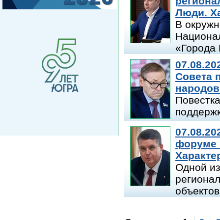
региона
Люди. Х
В окружн
Национал
«Города 
07.08.20
Совета 
народов
Повестка
поддержк
07.08.20
форуме 
Характе
Одной из
регионал
объектов