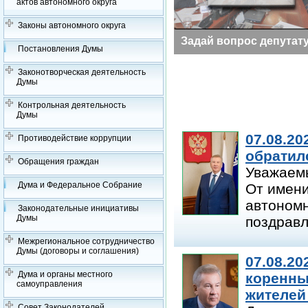
актов автономного округа
Законы автономного округа
Заседания Думы
Задай вопрос депутат
Постановления Думы
Законотворческая деятельность
Думы
Контрольная деятельность
Думы
07.08.20
Противодействие коррупции
обратил
Обращения граждан
Уважаем
Дума и Федеральное Собрание
От имени
автономн
Законодательные инициативы
Думы
поздравл
Межрегиональное сотрудничество
Думы (договоры и соглашения)
07.08.20
Дума и органы местного
коренны
самоуправления
жителей
Совет Законодателей