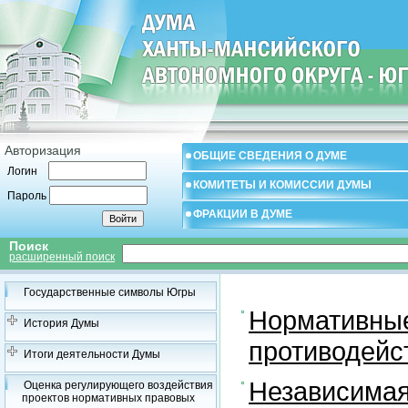
Авторизация
ОБЩИЕ СВЕДЕНИЯ О ДУМЕ
Логин
КОМИТЕТЫ И КОМИССИИ ДУМЫ
Пароль
ФРАКЦИИ В ДУМЕ
Поиск
расширенный поиск
Государственные символы Югры
Нормативные
История Думы
противодейс
Итоги деятельности Думы
Независимая
Оценка регулирующего воздействия
проектов нормативных правовых