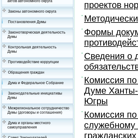
актов автономного округа
проектов но
Законы автономного округа
Методически
Постановления Думы
Формы докум
Законотворческая деятельность
Думы
противодейс
Контрольная деятельность
Думы
Сведения о 
Противодействие коррупции
обязательст
Обращения граждан
Комиссия по
Дума и Федеральное Собрание
Думе Ханты-
Законодательные инициативы
Думы
Югры
Межрегиональное сотрудничество
Комиссия по
Думы (договоры и соглашения)
служебному 
Дума и органы местного
самоуправления
гражданских
Совет Законодателей