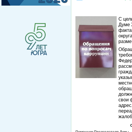
С цел
Думе 
факта
округ
разме
Обращ
требо
Федер
рассм
гражд
указы
местн
обращ
должн
свои 
адрес
переа
жалоб