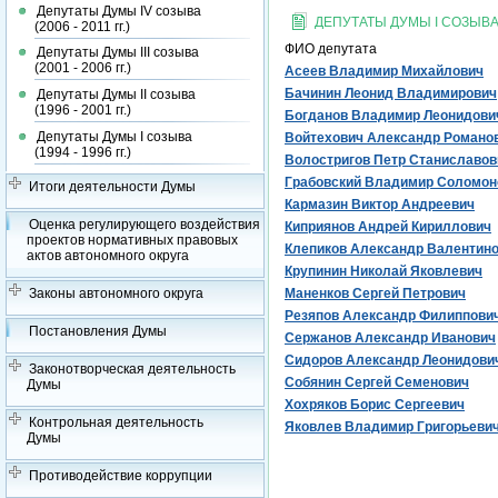
Депутаты Думы IV созыва
ДЕПУТАТЫ ДУМЫ I СОЗЫВА (1
(2006 - 2011 гг.)
ФИО депутата
Депутаты Думы III созыва
(2001 - 2006 гг.)
Асеев Владимир Михайлович
Бачинин Леонид Владимирович
Депутаты Думы II созыва
(1996 - 2001 гг.)
Богданов Владимир Леонидови
Депутаты Думы I созыва
Войтехович Александр Романо
(1994 - 1996 гг.)
Волостригов Петр Станиславов
Грабовский Владимир Соломон
Итоги деятельности Думы
Кармазин Виктор Андреевич
Оценка регулирующего воздействия
Киприянов Андрей Кириллович
проектов нормативных правовых
Клепиков Александр Валентин
актов автономного округа
Крупинин Николай Яковлевич
Законы автономного округа
Маненков Сергей Петрович
Резяпов Александр Филиппови
Постановления Думы
Сержанов Александр Иванович
Сидоров Александр Леонидови
Законотворческая деятельность
Собянин Сергей Семенович
Думы
Хохряков Борис Сергеевич
Контрольная деятельность
Яковлев Владимир Григорьеви
Думы
Противодействие коррупции