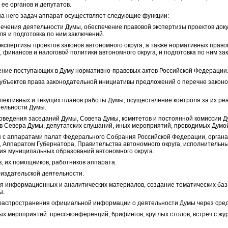
ее органов и депутатов.
на него задач аппарат осуществляет следующие функции:
печения деятельности Думы, обеспечение правовой экспертизы проектов док
я и подготовка по ним заключений.
кспертизы проектов законов автономного округа, а также нормативных правов
финансов и налоговой политики автономного округа, и подготовка по ним за
нение поступающих в Думу нормативно-правовых актов Российской Федерации
субъектов права законодательной инициативы предложений о перечне закон
пективных и текущих планов работы Думы, осуществление контроля за их реа
тельности Думы.
роведения заседаний Думы, Совета Думы, комитетов и постоянной комиссии 
 Севера Думы, депутатских слушаний, иных мероприятий, проводимых Думо
я с аппаратами палат Федерального Собрания Российской Федерации, органа
 Аппаратом Губернатора, Правительства автономного округа, исполнительны
ия муниципальных образований автономного округа.
в, их помощников, работников аппарата.
-издательской деятельности.
ция информационных и аналитических материалов, создание тематических ба
ы.
 распространения официальной информации о деятельности Думы через сре
х мероприятий: пресс-конференций, брифингов, круглых столов, встреч с жу