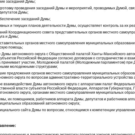
ние заседаний Думы;
дготовку проведения заседаний Думы и мероприятий, проводимых Думой, св
депутатов Думы;
беспечение заседаний Думы;
вных и текущих планов деятельности Думы, осуществляет контроль за их ре
аний Координационного совета представительных органов местного самоуп
га и Думы;
дставительных органов местного самоуправления муниципальных образований
скую помощь;
 Думы автономного округа с Общественной палатой Ханты-Мансийского автон
убъектов Российской Федерации согласно договорам о сотрудничестве и вз
а принимает участие, Молодежной палатой (Молодежным парламентом) при 
 иными молодежными структурами;
шие предложения органов местного самоуправления муниципальных образова
номного округа по вопросам административно-территориального устройства а
е взаимодействие Думы автономного округа с аппаратами палат Федерально
ственной власти субъектов Российской Федерации, Аппаратом Губернатора, П
тономного округа, органами местного самоуправления муниципальных образо
Думы, их помощников, работников аппарата Думы, депутатов и работников ап
иципальных образований автономного округа;
ициального сайта Думы по вопросам, относящимся к компетенции управлени
равление:
оррупционную и лингвистическую экспертизу проектов законов автономного о