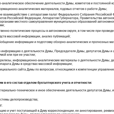
аналитическое обеспечение деятельности Думы, комитетов и постоянной к
ормационно-аналитических материалов, годовых отчетов о работе Думы;
е взаимодействие с аппаратами палат Федерального Собрания Российской 
ектов Российской Федерации, Аппаратом Губернатора, Правительства автоно
, органами местного самоуправления муниципальных образований автономног
ми;
твенно-политические процессы в автономном округе, в том числе при провед
дств массовой информации, анализ публикаций;
обобщение информации и подготовку обзорно-аналитических и прогнозных ма
информацию о деятельности Думы, Председателя Думы, депутатов Думы и а
мой или при ее участии;
релизы, информационно-аналитические материалы о деятельности Думы, де
ппарата Думы в средствах массовой информации;
ициального сайта Думы по вопросам, относящимся к компетенции управлени
м в его состав отделом бухгалтерского учета и отчетности:
териально-техническое и иное обеспечение деятельности депутатов Думы, и
истемы делопроизводства;
у;
ацию и учет поступающей в Думу корреспонденции, ее аннотирование, рекви