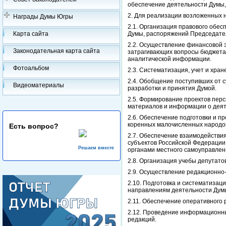
обеспечение деятельности Думы, 
2. Для реализации возложенных 
Награды Думы Югры
2.1. Организация правового обес
Карта сайта
Думы, распоряжений Председател
2.2. Осуществление финансовой э
Законодательная карта сайта
затрагивающих вопросы бюджета, 
аналитической информации.
Фотоальбом
2.3. Систематизация, учет и хра
2.4. Обобщение поступивших от 
Видеоматериалы
разработки и принятия Думой.
2.5. Формирование проектов перс
материалов и информации о дея
2.6. Обеспечение подготовки и п
коренных малочисленных народов
Есть вопрос?
2.7. Обеспечение взаимодействи
субъектов Российской Федерации,
Решаем вместе
органами местного самоуправлен
2.8. Организация учебы депутато
2.9. Осуществление редакционно
2.10. Подготовка и систематиза
направлениям деятельности Дум
2.11. Обеспечение оперативного
2.12. Проведение информационны
редакций.