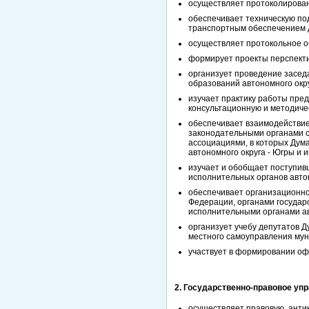
осуществляет протоколирова
обеспечивает техническую по
транспортным обеспечением 
осуществляет протокольное о
формирует проекты перспекти
организует проведение засед
образований автономного окру
изучает практику работы пре
консультационную и методиче
обеспечивает взаимодействие
законодательными органами с
ассоциациями, в которых Дум
автономного округа - Югры и
изучает и обобщает поступив
исполнительных органов авто
обеспечивает организационно
Федерации, органами государ
исполнительными органами ав
организует учебу депутатов 
местного самоуправления мун
участвует в формировании оф
2. Государственно-правовое уп
осуществляет правовую, антик