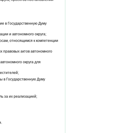
ие в Государственную Думу
ции и автономного округа;
осам, относящимся к компетенции
х правовых актов автономного
автономного округа для
местителей;
вы в Государственную Думу
ь за их реализацией;
я.