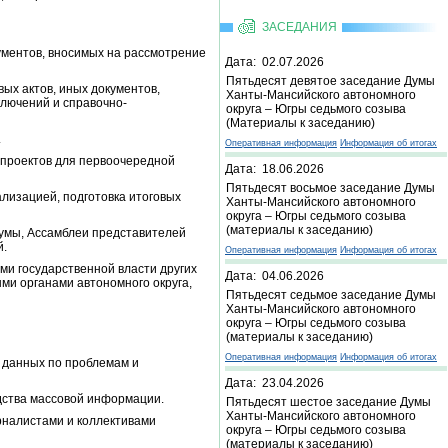
ЗАСЕДАНИЯ
ументов, вносимых на рассмотрение
Дата: 02.07.2026
Пятьдесят девятое заседание Думы
ых актов, иных документов,
Ханты-Мансийского автономного
ключений и справочно-
округа – Югры седьмого созыва
(Материалы к заседанию)
.
Оперативная информация
Информация об итогах
опроектов для первоочередной
Дата: 18.06.2026
Пятьдесят восьмое заседание Думы
лизацией, подготовка итоговых
Ханты-Мансийского автономного
округа – Югры седьмого созыва
(материалы к заседанию)
Думы, Ассамблеи представителей
й.
Оперативная информация
Информация об итогах
ми государственной власти других
Дата: 04.06.2026
ми органами автономного округа,
Пятьдесят седьмое заседание Думы
Ханты-Мансийского автономного
округа – Югры седьмого созыва
(материалы к заседанию)
Оперативная информация
Информация об итогах
з данных по проблемам и
Дата: 23.04.2026
дства массовой информации.
Пятьдесят шестое заседание Думы
Ханты-Мансийского автономного
рналистами и коллективами
округа – Югры седьмого созыва
(материалы к заседанию)