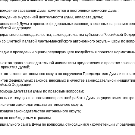
вождение заседаний Думы, комитетов и постоянной комиссии Думы;
вождение внутренней деятельности Думы, аппарата Думы;
тановлений Думы о проектах федеральных законов, внесенных на рассмотрен
ийской Федерации;
ерального законодательства, законодательства субъектов Российской Федера
 со Счетной палатой Ханты-Мансийского автономного округа – Югры по вопр
орядке в проведении оценки регулирующего воздействия проектов нормативны
ъектов права законодательной инициативы предложения о проектах законов 
 принятия Думой;
ктов законов автономного округа по поручению Председателя Думы и его за
ектов федеральных законов, вносимых в качестве законодательной инициати
ийской Федерации;
помощь депутатам Думы по правовым вопросам;
вных и текущих планов законопроектной работы Думы, осуществляет контрол
яснений законодательства автономного округа;
изацию законодательства автономного округа;
д по необходимым отраслям;
ициального сайта Думы по вопросам, относящимся к компетенции управлени