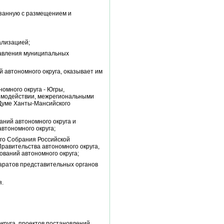
язанную с размещением и
ализацией;
равления муниципальных
 автономного округа, оказывает им
омного округа - Югры,
аимодействии, межрегиональными
Думе Ханты-Мансийского
ний автономного округа и
втономного округа;
го Собрания Российской
равительства автономного округа,
ваний автономного округа;
паратов представительных органов
я.
круга, проектов постановлений