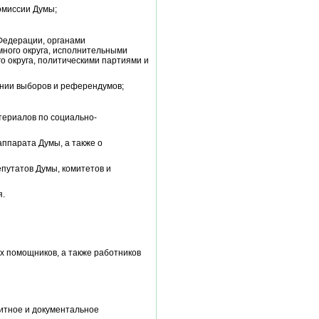
омиссии Думы;
Федерации, органами
много округа, исполнительными
о округа, политическими партиями и
ении выборов и референдумов;
териалов по социально-
ппарата Думы, а также о
путатов Думы, комитетов и
я.
х помощников, а также работников
зитное и документальное