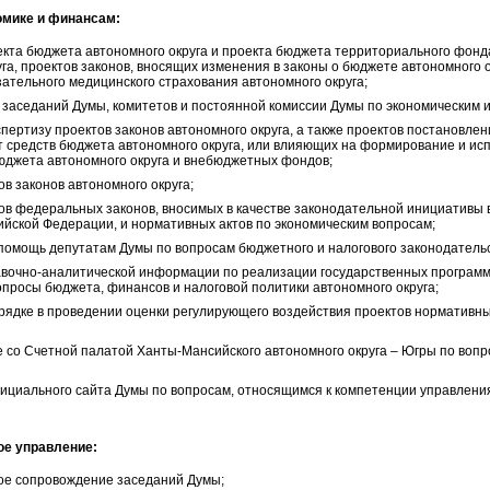
омике и финансам:
екта бюджета автономного округа и проекта бюджета территориального фонд
га, проектов законов, вносящих изменения в законы о бюджете автономного 
ательного медицинского страхования автономного округа;
заседаний Думы, комитетов и постоянной комиссии Думы по экономическим 
пертизу проектов законов автономного округа, а также проектов постановл
т средств бюджета автономного округа, или влияющих на формирование и и
бюджета автономного округа и внебюджетных фондов;
ов законов автономного округа;
тов федеральных законов, вносимых в качестве законодательной инициативы 
йской Федерации, и нормативных актов по экономическим вопросам;
помощь депутатам Думы по вопросам бюджетного и налогового законодательс
авочно-аналитической информации по реализации государственных программ 
опросы бюджета, финансов и налоговой политики автономного округа;
орядке в проведении оценки регулирующего воздействия проектов нормативны
 со Счетной палатой Ханты-Мансийского автономного округа – Югры по вопр
ициального сайта Думы по вопросам, относящимся к компетенции управлени
ое управление:
е сопровождение заседаний Думы;