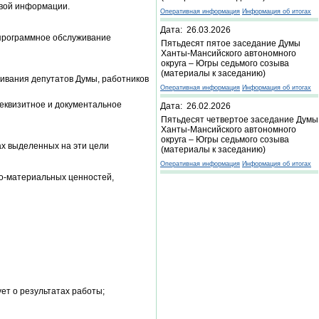
овой информации.
Оперативная информация
Информация об итогах
Дата: 26.03.2026
 программное обслуживание
Пятьдесят пятое заседание Думы
Ханты-Мансийского автономного
округа – Югры седьмого созыва
(материалы к заседанию)
живания депутатов Думы, работников
Оперативная информация
Информация об итогах
реквизитное и документальное
Дата: 26.02.2026
Пятьдесят четвертое заседание Думы
Ханты-Мансийского автономного
округа – Югры седьмого созыва
ах выделенных на эти цели
(материалы к заседанию)
Оперативная информация
Информация об итогах
но-материальных ценностей,
ет о результатах работы;