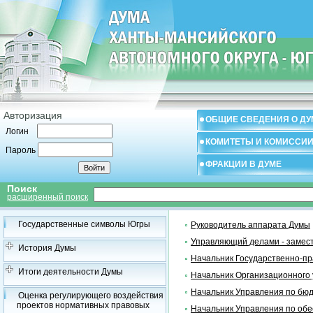
Авторизация
ОБЩИЕ СВЕДЕНИЯ О ДУ
Логин
КОМИТЕТЫ И КОМИССИ
Пароль
ФРАКЦИИ В ДУМЕ
Поиск
расширенный поиск
Государственные символы Югры
Руководитель аппарата Думы
Управляющий делами - замес
История Думы
Начальник Государственно-пр
Итоги деятельности Думы
Начальник Организационного 
Начальник Управления по бюд
Оценка регулирующего воздействия
проектов нормативных правовых
Начальник Управления по об