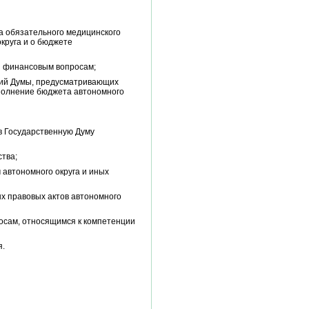
а обязательного медицинского
округа и о бюджете
и финансовым вопросам;
ений Думы, предусматривающих
сполнение бюджета автономного
в Государственную Думу
тва;
автономного округа и иных
х правовых актов автономного
осам, относящимся к компетенции
я.