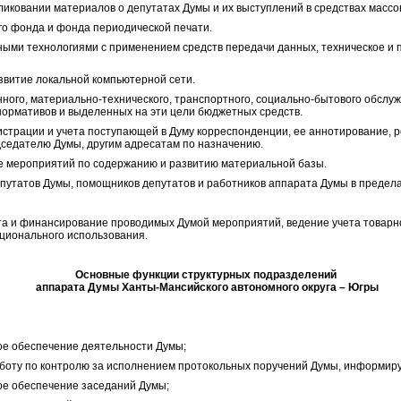
бликовании материалов о депутатах Думы и их выступлений в средствах масс
го фонда и фонда периодической печати.
ыми технологиями с применением средств передачи данных, техническое и
азвитие локальной компьютерной сети.
ного, материально-технического, транспортного, социально-бытового обслу
нормативов и выделенных на эти цели бюджетных средств.
истрации и учета поступающей в Думу корреспонденции, ее аннотирование, 
седателю Думы, другим адресатам по назначению.
ие мероприятий по содержанию и развитию материальной базы.
епутатов Думы, помощников депутатов и работников аппарата Думы в предел
чета и финансирование проводимых Думой мероприятий, ведение учета товар
ационального использования.
Основные функции структурных подразделений
аппарата Думы Ханты-Мансийского автономного округа – Югры
ое обеспечение деятельности Думы;
аботу по контролю за исполнением протокольных поручений Думы, информиру
ое обеспечение заседаний Думы;