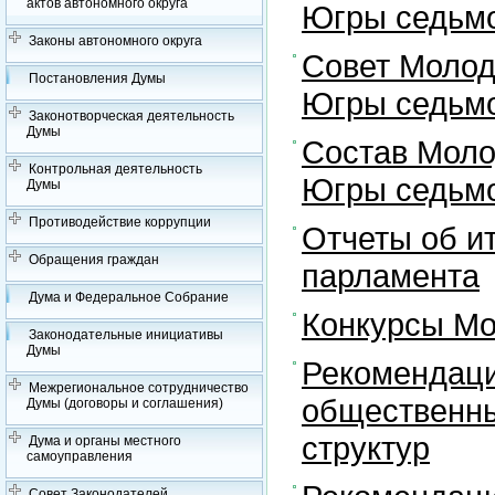
актов автономного округа
Югры седьмо
Законы автономного округа
Совет Молод
Постановления Думы
Югры седьмо
Законотворческая деятельность
Думы
Состав Моло
Контрольная деятельность
Югры седьмо
Думы
Противодействие коррупции
Отчеты об и
Обращения граждан
парламента
Дума и Федеральное Собрание
Конкурсы Мо
Законодательные инициативы
Думы
Рекомендаци
Межрегиональное сотрудничество
общественны
Думы (договоры и соглашения)
структур
Дума и органы местного
самоуправления
Совет Законодателей