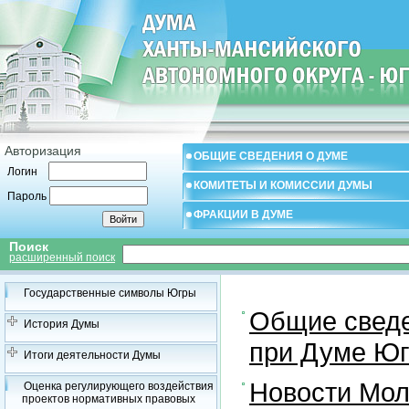
Авторизация
ОБЩИЕ СВЕДЕНИЯ О ДУМЕ
Логин
КОМИТЕТЫ И КОМИССИИ ДУМЫ
Пароль
ФРАКЦИИ В ДУМЕ
Поиск
расширенный поиск
Государственные символы Югры
Общие свед
История Думы
при Думе Юг
Итоги деятельности Думы
Новости Мол
Оценка регулирующего воздействия
проектов нормативных правовых