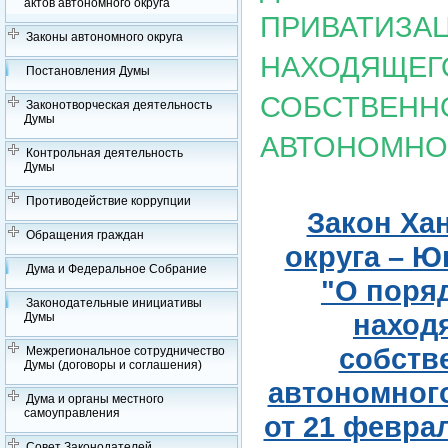
актов автономного округа
ПРИВАТИЗА
Законы автономного округа
НАХОДЯЩЕГ
Постановления Думы
СОБСТВЕНН
Законотворческая деятельность
Думы
АВТОНОМНОГ
Контрольная деятельность
Думы
Противодействие коррупции
Закон Ха
Обращения граждан
округа – Юг
Дума и Федеральное Собрание
"О поря
Законодательные инициативы
наход
Думы
собств
Межрегиональное сотрудничество
Думы (договоры и соглашения)
автономного
Дума и органы местного
самоуправления
от 21 февраля
Совет Законодателей