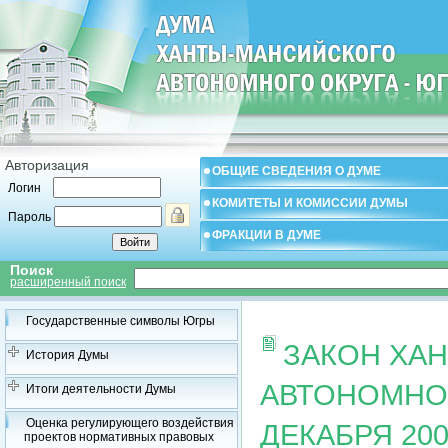
Авторизация
ОБЩИЕ СВЕДЕНИЯ О ДУМЕ
Логин
КОМИТЕТЫ И КОМИССИИ ДУМЫ
Пароль
ФРАКЦИИ В ДУМЕ
Поиск
расширенный поиск
Государственные символы Югры
ЗАКОН ХА
История Думы
АВТОНОМНОГ
Итоги деятельности Думы
Оценка регулирующего воздействия
ДЕКАБРЯ 200
проектов нормативных правовых