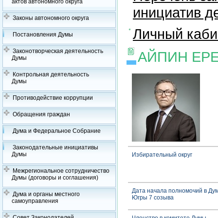
актов автономного округа
инициатив д
Законы автономного округа
Личный каби
Постановления Думы
Законотворческая деятельность
АЙПИН ЕР
Думы
Контрольная деятельность
Думы
Противодействие коррупции
Обращения граждан
Дума и Федеральное Собрание
Законодательные инициативы
Думы
Избирательный округ
Межрегиональное сотрудничество
Думы (договоры и соглашения)
Дата начала полномочий в Ду
Дума и органы местного
Югры 7 созыва
самоуправления
Совет Законодателей