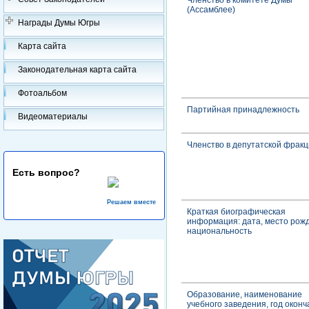
Членство в комитете Думы
(Ассамблее)
Награды Думы Югры
Карта сайта
Законодательная карта сайта
Фотоальбом
Партийная принадлежность
Видеоматериалы
Членство в депутатской фрак
Есть вопрос?
Решаем вместе
Краткая биографическая
информация: дата, место рож
национальность
Образование, наименование
учебного заведения, год оконч