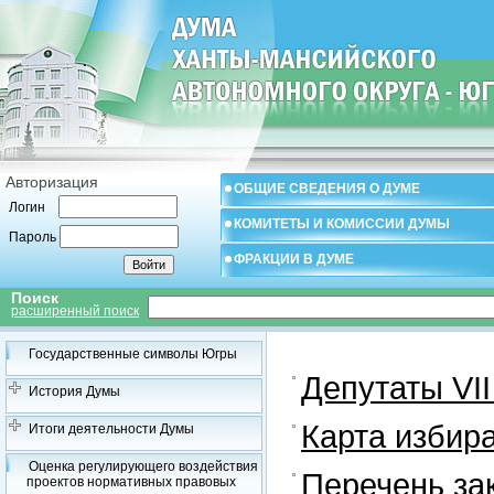
Авторизация
ОБЩИЕ СВЕДЕНИЯ О ДУМЕ
Логин
КОМИТЕТЫ И КОМИССИИ ДУМЫ
Пароль
ФРАКЦИИ В ДУМЕ
Поиск
расширенный поиск
Государственные символы Югры
Депутаты VII
История Думы
Карта избир
Итоги деятельности Думы
Оценка регулирующего воздействия
Перечень за
проектов нормативных правовых