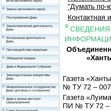
актов автономного округа
"Думать по-ю
Законы автономного округа
Контактная 
Постановления Думы
Законотворческая деятельность
СВЕДЕНИЯ
Думы
ИНФОРМАЦ
Контрольная деятельность
Думы
Объединенн
Противодействие коррупции
«Ханты
Обращения граждан
Дума и Федеральное Собрание
Законодательные инициативы
Газета «Ханты
Думы
№ ТУ 72 – 007
Межрегиональное сотрудничество
Думы (договоры и соглашения)
Газета «Луима
Дума и органы местного
самоуправления
ПИ № ТУ 72 – 
Совет Законодателей