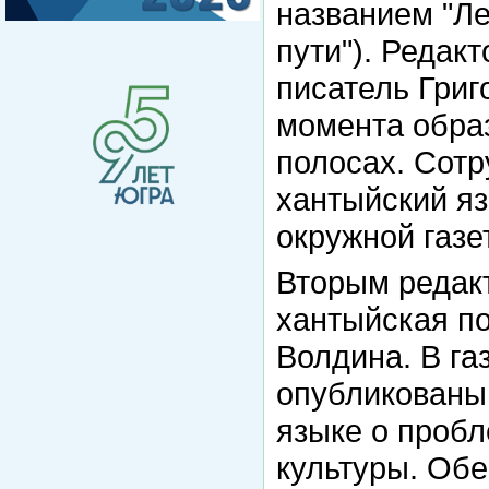
названием "Ле
пути"). Редак
писатель Григ
момента образ
полосах. Сотр
хантыйский я
окружной газе
Вторым редакт
хантыйская п
Волдина. В га
опубликованы
языке о проб
культуры. Обе