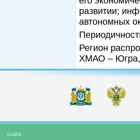
его экономиче
развитии; ин
автономных ок
Периодичность
Регион распро
ХМАО – Югра
О САЙТЕ