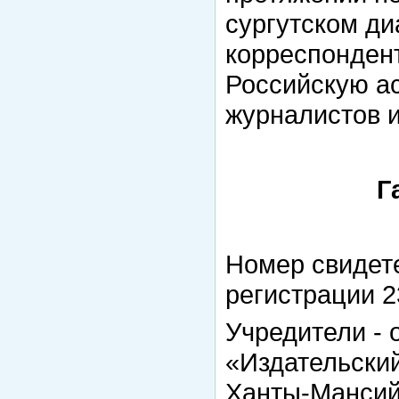
сургутском ди
корреспондент
Российскую а
журналистов 
Г
Номер свидет
регистрации 23
Учредители - 
«Издательски
Ханты-Мансий