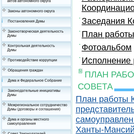
актов автономного округа
Координацио
Законы автономного округа
Заседания К
Постановления Думы
План работы
Законотворческая деятельность
Думы
Фотоальбом
Контрольная деятельность
Думы
Исполнение 
Противодействие коррупции
Обращения граждан
ПЛАН РАБ
Дума и Федеральное Собрание
СОВЕТА
Законодательные инициативы
Думы
План работы 
Межрегиональное сотрудничество
представитель
Думы (договоры и соглашения)
самоуправлен
Дума и органы местного
самоуправления
Ханты-Мансийс
Совет Законодателей