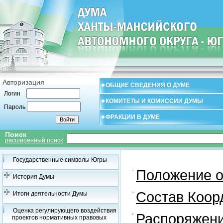
Авторизация
ОБЩИЕ СВЕДЕНИЯ О ДУМЕ
Логин
КОМИТЕТЫ И КОМИССИИ ДУМЫ
Пароль
ФРАКЦИИ В ДУМЕ
Поиск
расширенный поиск
Государственные символы Югры
Положение о
История Думы
Состав Коор
Итоги деятельности Думы
Оценка регулирующего воздействия
Распоряжени
проектов нормативных правовых