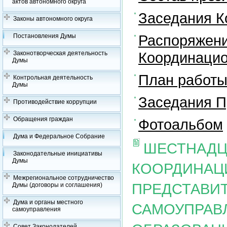
актов автономного округа
Заседания К
Законы автономного округа
Распоряжени
Постановления Думы
Координацио
Законотворческая деятельность
Думы
План работы
Контрольная деятельность
Думы
Заседания П
Противодействие коррупции
Обращения граждан
Фотоальбом
Дума и Федеральное Собрание
ШЕСТНАДЦ
Законодательные инициативы
Думы
КООРДИНАЦ
Межрегиональное сотрудничество
ПРЕДСТАВИ
Думы (договоры и соглашения)
Дума и органы местного
САМОУПРАВ
самоуправления
Совет Законодателей