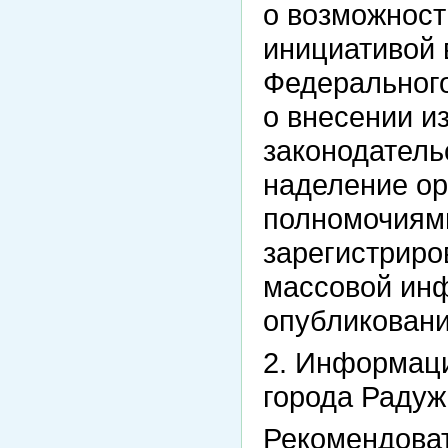
о возможност
инициативой 
Федеральног
о внесении и
законодатель
наделение ор
полномочиями
зарегистриро
массовой ин
опубликовани
2. Информаци
города Радуж
Рекомендова