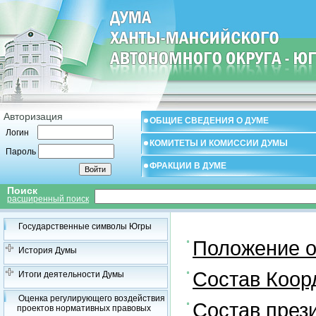
Авторизация
ОБЩИЕ СВЕДЕНИЯ О ДУМЕ
Логин
КОМИТЕТЫ И КОМИССИИ ДУМЫ
Пароль
ФРАКЦИИ В ДУМЕ
Поиск
расширенный поиск
Государственные символы Югры
Положение о
История Думы
Состав Коор
Итоги деятельности Думы
Оценка регулирующего воздействия
Состав през
проектов нормативных правовых