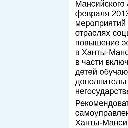
Мансийского 
февраля 2013
мероприятий 
отраслях соц
повышение э
в Ханты-Манс
в части вклю
детей обуча
дополнительн
негосударств
Рекомендоват
самоуправле
Ханты-Мансий