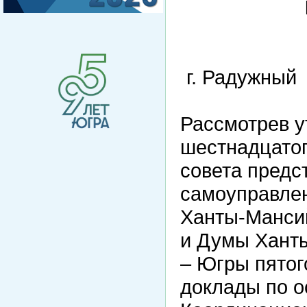
г. Радуж
Рассмотрев у
шестнадцатог
совета предс
самоуправле
Ханты-Мансий
и Думы Ханты
– Югры пятог
доклады по о