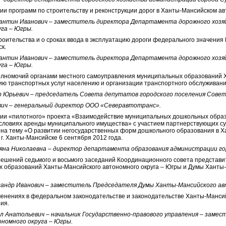
ции программ по строительству и реконструкции дорог в Ханты-Мансийском ав
антин Иванович – заместитель директора Департамента дорожного хозя
га – Югры.
троительства и о сроках ввода в эксплуатацию дороги федерального значени
ск.
антин Иванович – заместитель директора Департамента дорожного хозя
га – Югры.
 полномочий органами местного самоуправления муниципальных образований 
ию транспортных услуг населению и организации транспортного обслуживани
р Юрьевич – председатель Совета депутатов городского поселения Совет
вич – генеральный директор ООО «Северавтотранс».
ации «пилотного» проекта «Взаимодействие муниципальных дошкольных обра
условиях аренды муниципального имущества» с участием партнерствующих су
» на тему «О развитии негосударственных форм дошкольного образования в
 г. Ханты-Мансийске 6 сентября 2012 года.
яна Николаевна – директор департамента образования администрации го
 решений седьмого и восьмого заседаний Координационного совета представи
 образований Ханты-Мансийского автономного округа – Югры и Думы Ханты-М
сандр Иванович – заместитель Председателя Думы Ханты-Мансийского ав
зменениях в федеральном законодательстве и законодательстве Ханты-Мансий
ия.
л Анатольевич – начальник Государственно-правового управления – заме
номного округа – Югры.