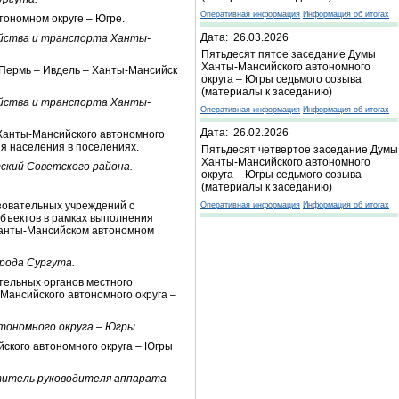
Оперативная информация
Информация об итогах
тономном округе – Югре.
Дата: 26.03.2026
йства и транспорта Ханты-
Пятьдесят пятое заседание Думы
Ханты-Мансийского автономного
я Пермь – Ивдель – Ханты-Мансийск
округа – Югры седьмого созыва
(материалы к заседанию)
йства и транспорта Ханты-
Оперативная информация
Информация об итогах
Дата: 26.02.2026
Ханты-Мансийского автономного
я населения в поселениях.
Пятьдесят четвертое заседание Думы
Ханты-Мансийского автономного
ский Советского района.
округа – Югры седьмого созыва
(материалы к заседанию)
зовательных учреждений с
Оперативная информация
Информация об итогах
бъектов в рамках выполнения
 Ханты-Мансийском автономном
рода Сургута.
тельных органов местного
ансийского автономного округа –
тономного округа – Югры.
ского автономного округа – Югры
ститель руководителя аппарата