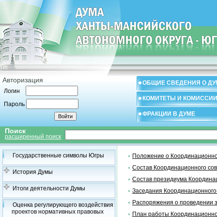
Авторизация
ОБЩИЕ СВЕДЕНИЯ О ДУ
Логин
КОМИТЕТЫ И КОМИССИ
Пароль
ФРАКЦИИ В ДУМЕ
Поиск
расширенный поиск
Государственные символы Югры
Положение о Координационно
Состав Координационного со
История Думы
Состав президиума Координа
Итоги деятельности Думы
Заседания Координационного
Распоряжения о проведении 
Оценка регулирующего воздействия
проектов нормативных правовых
План работы Координационно