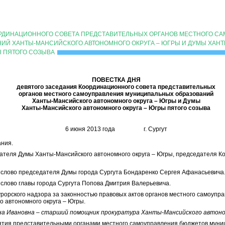
ОРДИНАЦИОННОГО СОВЕТА ПРЕДСТАВИТЕЛЬНЫХ ОРГАНОВ МЕСТНОГО С
ИЙ ХАНТЫ-МАНСИЙСКОГО АВТОНОМНОГО ОКРУГА – ЮГРЫ И ДУМЫ ХАН
Ы ПЯТОГО СОЗЫВА
ПОВЕСТКА ДНЯ
девятого заседания Координационного совета представительных
органов местного самоуправления муниципальных образований
Ханты-Мансийского автономного округа – Югры и Думы
Ханты-Мансийского автономного округа – Югры пятого созыва
6 июня 2013 года г. Сургут
ания.
ателя Думы Ханты-Мансийского автономного округа – Югры, председателя К
е слово председателя Думы города Сургута Бондаренко Сергея Афанасьевича
е слово главы города Сургута Попова Дмитрия Валерьевича.
окурорского надзора за законностью правовых актов органов местного самоуп
 автономного округа – Югры.
на Ивановна – старший помощник прокуратура Ханты-Мансийского автоно
инятия представительными органами местного самоуправления бюджетов мун