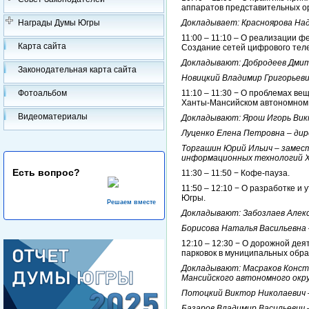
аппаратов представительных ор
Награды Думы Югры
Докладывает: Красноярова На
11:00 – 11:10 – О реализации 
Карта сайта
Создание сетей цифрового теле
Докладывают: Добродеев Дмит
Законодательная карта сайта
Новицкий Владимир Григорьев
Фотоальбом
11:10 – 11:30 − О проблемах в
Ханты-Мансийском автономном 
Видеоматериалы
Докладывают: Ярош Игорь Вик
Луценко Елена Петровна – ди
Торгашин Юрий Ильич – замес
информационных технологий Х
Есть вопрос?
11:30 – 11:50 − Кофе-пауза.
11:50 – 12:10 − О разработке 
Югры.
Решаем вместе
Докладывают: Забозлаев Алекс
Борисова Наталья Васильевна 
12:10 – 12:30 − О дорожной дея
парковок в муниципальных обра
Докладывают: Масраков Конст
Мансийского автономного окру
Потоцкий Виктор Николаевич 
Базаров Владимир Васильевич