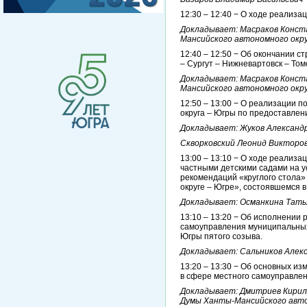
12:30 – 12:40 − О ходе реализа
Докладывает: Масраков Конст
Мансийского автономного окру
12:40 – 12:50 − Об окончании с
– Сургут – Нижневартовск – Том
Докладывает: Масраков Конст
Мансийского автономного окру
12:50 – 13:00 − О реализации
округа – Югры по предоставлен
Докладывает: Жуков Александ
Скворковский Леонид Викторо
13:00 – 13:10 − О ходе реализ
частными детскими садами на 
рекомендаций «круглого стола
округе – Югре», состоявшемся в
Докладывает: Османкина Тать
13:10 – 13:20 − Об исполнении
самоуправления муниципальных
Югры пятого созыва.
Докладывает: Сальников Алек
13:20 – 13:30 − Об основных и
в сфере местного самоуправлен
Докладывает: Дмитриев Кирил
Думы Ханты-Мансийского авто