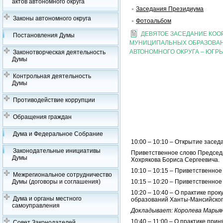
актов автономного округа
Заседания Президиума
Законы автономного округа
Фотоальбом
ДЕВЯТОЕ ЗАСЕДАНИЕ КО
Постановления Думы
МУНИЦИПАЛЬНЫХ ОБРАЗОВАН
АВТОНОМНОГО ОКРУГА – ЮГР
Законотворческая деятельность
Думы
Контрольная деятельность
Думы
Противодействие коррупции
Обращения граждан
Дума и Федеральное Собрание
10:00 – 10:10 – Открытие засед
Законодательные инициативы
Приветственное слово Председ
Думы
Хохрякова Бориса Сергеевича.
10:10 – 10:15 – Приветственно
Межрегиональное сотрудничество
Думы (договоры и соглашения)
10:15 – 10:20 – Приветственно
10:20 – 10:40 – О практике пр
Дума и органы местного
образований Ханты-Мансийского
самоуправления
Докладывает: Королева Марья
10:40 – 11:00 – О практике пр
Совет Законодателей