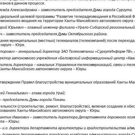
ганов в данном процессе.
дежда Александровна – заместитель председателя Думы города Сургута.
федеральной целевой программы "Развитие телерадиовещания в Российской Ф
визионного вещания на территории Ханты-Мансийского автономного округа 
рий Юрьевич – главный инженер филиала «Урало-Сибирский региональны
ич – заместитель председателя Думы Октябрьского района.
ещания муниципальных (местных) телеканалов (телекомпаний) после перехода
округе – Югре.
торович – генеральный директор ЗАО Телекомпании «СургутИнформ-ТВ», 
ректор автономного учреждения «Белоярский информационный центр «Ква
титель директора – начальник Управления телекоммуникаций, связи и т
анты-Мансийского автономного округа – Югры.
и утверждении Правил благоустройства муниципальных образований Ханты-Ман
ей Геннадьевич – глава города Урай;
– председатель Думы города Покачи.
тельности (строительство, ремонт, благоустройство), включая создание и о
зованиях Ханты-Мансийского автономного округа – Югры.
антин Иванович – заместитель директора Департамента дорожного хоз
га – Югры;
– и.о. директора департамента архитектуры и градостроительства адми
 – директор департамента городского хозяйства администрации города С