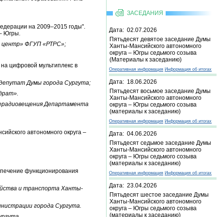
ЗАСЕДАНИЯ
едерации на 2009–2015 годы".
Дата: 02.07.2026
– Югры.
Пятьдесят девятое заседание Думы
й центр» ФГУП «РТРС»;
Ханты-Мансийского автономного
округа – Югры седьмого созыва
(Материалы к заседанию)
 на цифровой мультиплекс в
Оперативная информация
Информация об итогах
Дата: 18.06.2026
депутат Думы города Сургута;
Пятьдесят восьмое заседание Думы
драт».
Ханты-Мансийского автономного
елерадиовещения Департамента
округа – Югры седьмого созыва
(материалы к заседанию)
Оперативная информация
Информация об итогах
сийского автономного округа –
Дата: 04.06.2026
Пятьдесят седьмое заседание Думы
Ханты-Мансийского автономного
округа – Югры седьмого созыва
(материалы к заседанию)
беспечение функционирования
Оперативная информация
Информация об итогах
Дата: 23.04.2026
яйства и транспорта Ханты-
Пятьдесят шестое заседание Думы
Ханты-Мансийского автономного
нистрации города Сургута.
округа – Югры седьмого созыва
(материалы к заседанию)
ургута.