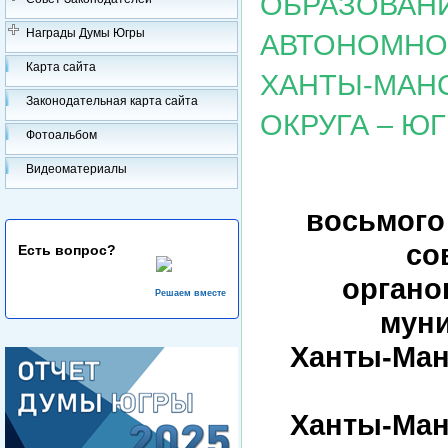
ОБРАЗОВАН
Награды Думы Югры
АВТОНОМНОГ
Карта сайта
ХАНТЫ-МАН
Законодательная карта сайта
ОКРУГА – Ю
Фотоальбом
Видеоматериалы
восьмого
со
Есть вопрос?
органо
Решаем вместе
мун
Ханты-Ман
Ханты-Ман