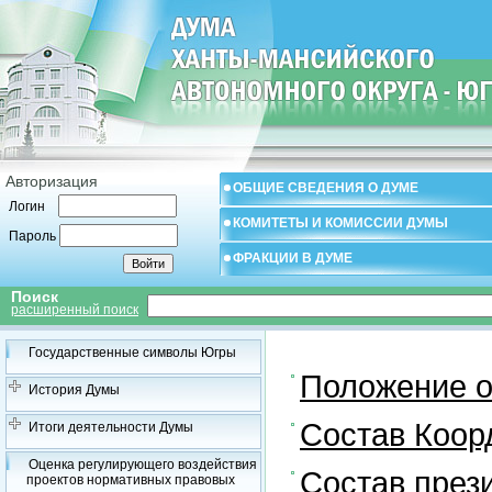
Авторизация
ОБЩИЕ СВЕДЕНИЯ О ДУМЕ
Логин
КОМИТЕТЫ И КОМИССИИ ДУМЫ
Пароль
ФРАКЦИИ В ДУМЕ
Поиск
расширенный поиск
Государственные символы Югры
Положение о
История Думы
Состав Коор
Итоги деятельности Думы
Оценка регулирующего воздействия
Состав през
проектов нормативных правовых