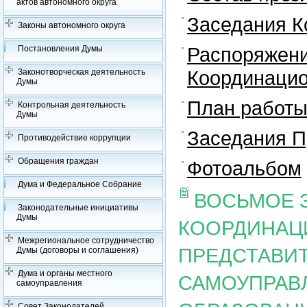
актов автономного округа
Заседания К
Законы автономного округа
Распоряжени
Постановления Думы
Координацио
Законотворческая деятельность
Думы
План работы
Контрольная деятельность
Думы
Заседания П
Противодействие коррупции
Обращения граждан
Фотоальбом
Дума и Федеральное Собрание
ВОСЬМОЕ 
Законодательные инициативы
Думы
КООРДИНАЦ
Межрегиональное сотрудничество
ПРЕДСТАВИ
Думы (договоры и соглашения)
Дума и органы местного
САМОУПРАВ
самоуправления
Совет Законодателей