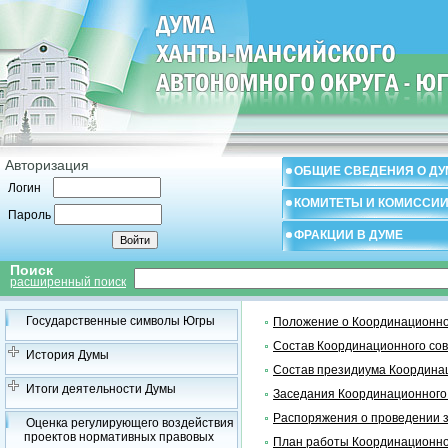
Авторизация
ОБЩИЕ СВЕДЕНИЯ О ДУ
Логин
КОМИТЕТЫ И КОМИССИ
Пароль
ФРАКЦИИ В ДУМЕ
Поиск
расширенный поиск
Государственные символы Югры
Положение о Координационно
Состав Координационного со
История Думы
Состав президиума Координа
Итоги деятельности Думы
Заседания Координационного
Распоряжения о проведении 
Оценка регулирующего воздействия
проектов нормативных правовых
План работы Координационно