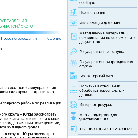
сообщает
Поздравления
МОУПРАВЛЕНИЯ
Информация для СМИ
ТЫ-МАНСИЙСКОГО
Методические материалы и
рекомендации по оформлению
Повестка заседания
Решение
документов
в
Государственные закупки
Государственная гражданская
служба
Бухгалтерский учет
Политика в отношении
ганов местного самоуправления
обработки персональных
номного округа – Югры пятого
данных
елоярского района по реализации
Интернет-ресурсы
ого округа – Югры рассмотреть
Меры поддержки для
устройства, развития социальной
участников СВО
ния граждан жилыми помещениями,
онта жилищного фонда.
ТЕЛЕФОННЫЙ CПРАВОЧНИК
ого округа – Югры рассмотреть