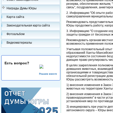
возможность применения положи
резерва, обеспечение жильем, "
связь", поздравления, анкетиров
Награды Думы Югры
2. Информацию "Об опыте работ
самоуправления муниципальных 
Карта сайта
Рекомендовать представительн
Законодательная карта сайта
Югры продолжить работу, напр
3. Информацию "О создании но
Фотоальбом
защиты граждан от бесхозных ж
Рекомендовать органам местно
Видеоматериалы
возможность применения полож
Учитывая положительный опыт 
образований Ханты-Мансийског
недопустимости состояния без
дающие право регулировать чи
Есть вопрос?
В целях закрепления полномочи
домашних животных, взаимодей
организациями и товарищества
Решаем вместе
обязательной регистрации дом
Югры рассмотреть возможность
1) внесения изменения в Закон
животных на территории Ханты-
2) внесения изменения в Закон
правонарушениях" в части уста
установления мер по противоде
3) инициировать при участи д
автономного округа – Югры вне