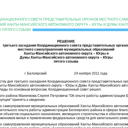
РДИНАЦИОННОГО СОВЕТА ПРЕДСТАВИТЕЛЬНЫХ ОРГАНОВ МЕСТНОГО СА
ИЙ ХАНТЫ-МАНСИЙСКОГО АВТОНОМНОГО ОКРУГА – ЮГРЫ И ДУМЫ ХАН
Ы ПЯТОГО СОЗЫВА
РЕШЕНИЕ
третьего заседания Координационного совета представительных органо
местного самоуправления муниципальных образований
Ханты-Мансийского автономного округа – Югры и
Думы Ханты-Мансийского автономного округа – Югры
пятого созыва
г. Белоярский 24 ноября 2011 года
тку дня третьего заседания Координационного совета представительных ор
ты-Мансийского автономного округа – Югры и Думы Ханты-Мансийского авто
оклады по основным вопросам, Координационный совет решил:
ого района Маненкова Сергея Петровича "Об опыте работы администрации Б
упции" принять к сведению.
го самоуправления муниципальных образований Ханты-Мансийского автономн
ительного опыта работы администрации Белоярского района в сферах благо
ия объектов социального назначения, жилищного строительства и обеспече
твенников жилья и привлечению федеральных средств для капитального рем
го самоуправления муниципальных образований Ханты-Мансийского автономн