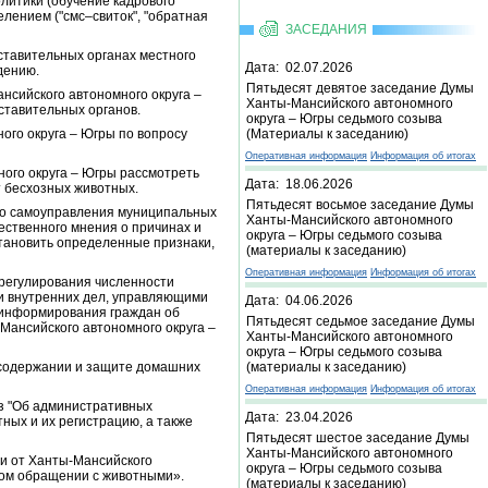
литики (обучение кадрового
елением ("смс–свиток", "обратная
ЗАСЕДАНИЯ
ставительных органах местного
Дата: 02.07.2026
дению.
Пятьдесят девятое заседание Думы
сийского автономного округа –
Ханты-Мансийского автономного
ставительных органов.
округа – Югры седьмого созыва
го округа – Югры по вопросу
(Материалы к заседанию)
Оперативная информация
Информация об итогах
ого округа – Югры рассмотреть
Дата: 18.06.2026
 бесхозных животных.
Пятьдесят восьмое заседание Думы
ого самоуправления муниципальных
Ханты-Мансийского автономного
ственного мнения о причинах и
округа – Югры седьмого созыва
тановить определенные признаки,
(материалы к заседанию)
Оперативная информация
Информация об итогах
 регулирования численности
и внутренних дел, управляющими
Дата: 04.06.2026
 информирования граждан об
Пятьдесят седьмое заседание Думы
ансийского автономного округа –
Ханты-Мансийского автономного
округа – Югры седьмого созыва
О содержании и защите домашних
(материалы к заседанию)
Оперативная информация
Информация об итогах
оз "Об административных
Дата: 23.04.2026
ых и их регистрацию, а также
Пятьдесят шестое заседание Думы
Ханты-Мансийского автономного
и от Ханты-Мансийского
округа – Югры седьмого созыва
ном обращении с животными».
(материалы к заседанию)