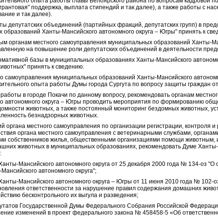
тельного опыта работы главы Белоярского района по вопросам кадровой по
грантовая" поддержка, выплата стипендий и так далее), а также работы с нас
ание и так далее).
ы депутатских объединений (партийных фракций, депутатских групп) в пред
образований Ханты-Мансийского автономного округа – Югры" принять к све
ым органам местного самоуправления муниципальных образований Ханты-Ман
авленную на повышение роли депутатских объединений в деятельности пред
рмативной базы в муниципальных образованиях Ханты-Мансийского автономно
ивотных" принять к сведению.
го самоуправления муниципальных образований Ханты-Мансийского автономн
ительного опыта работы Думы города Сургута по вопросу защиты граждан от
работы в городе Покачи по данному вопросу, рекомендовать органам местн
о автономного округа – Югры проводить мероприятия по формированию обще
домности животных, а также постоянный мониторинг бездомных животных, ус
сленность безнадзорных животных.
й органа местного самоуправления по организации регистрации, контроля и
ствия органа местного самоуправления с ветеринарными службами, органам
ми собственников жилья, общественными организациями помощи животным,
ашних животных в муниципальных образованиях, рекомендовать Думе Ханты-М
:
 Ханты-Мансийского автономного округа от 25 декабря 2000 года № 134-оз "
Мансийского автономного округа";
 Ханты-Мансийского автономного округа – Югры от 11 июня 2010 года № 102-
новления ответственности за нарушение правил содержания домашних животн
йствию бесконтрольного их выгула и разведения;
епутатов Государственной Думы Федерального Собрания Российской Федераци
сение изменений в проект федерального закона № 458458-5 «Об ответствен