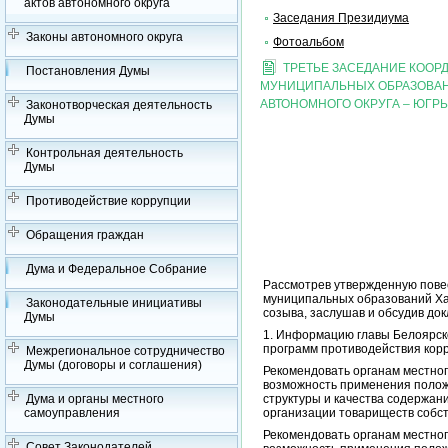
актов автономного округа
Заседания Президиума
Законы автономного округа
Фотоальбом
ТРЕТЬЕ ЗАСЕДАНИЕ КОО
Постановления Думы
МУНИЦИПАЛЬНЫХ ОБРАЗОВАН
АВТОНОМНОГО ОКРУГА – ЮГР
Законотворческая деятельность
Думы
Контрольная деятельность
Думы
Противодействие коррупции
Обращения граждан
Дума и Федеральное Собрание
Рассмотрев утвержденную повес
муниципальных образований Хан
Законодательные инициативы
созыва, заслушав и обсудив д
Думы
1. Информацию главы Белоярск
программ противодействия корр
Межрегиональное сотрудничество
Думы (договоры и соглашения)
Рекомендовать органам местно
возможность применения полож
Дума и органы местного
структуры и качества содержан
самоуправления
организации товариществ собс
Рекомендовать органам местно
Совет Законодателей