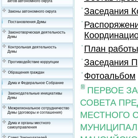
актов автономного округа
Заседания К
Законы автономного округа
Распоряжени
Постановления Думы
Координацио
Законотворческая деятельность
Думы
План работы
Контрольная деятельность
Думы
Заседания П
Противодействие коррупции
Обращения граждан
Фотоальбом
Дума и Федеральное Собрание
ПЕРВОЕ З
Законодательные инициативы
Думы
СОВЕТА ПР
Межрегиональное сотрудничество
МЕСТНОГО 
Думы (договоры и соглашения)
Дума и органы местного
МУНИЦИПАЛ
самоуправления
Совет Законодателей