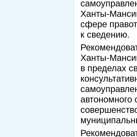
самоуправле
Ханты-Мансий
сфере правот
к сведению.
Рекомендоват
Ханты-Мансий
в пределах с
консультатив
самоуправле
автономного 
совершенство
муниципальны
Рекомендоват