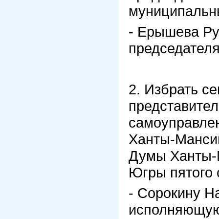
муниципальн
- Ерышева Ру
председателя
2. Избрать с
представител
самоуправле
Ханты-Мансий
Думы Ханты-М
Югры пятого 
- Сорокину Н
исполняющую