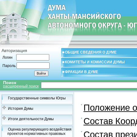
Авторизация
ОБЩИЕ СВЕДЕНИЯ О ДУМЕ
Логин
КОМИТЕТЫ И КОМИССИИ ДУМЫ
Пароль
ФРАКЦИИ В ДУМЕ
Поиск
расширенный поиск
Государственные символы Югры
Положение о
История Думы
Состав Коор
Итоги деятельности Думы
Оценка регулирующего воздействия
Состав през
проектов нормативных правовых