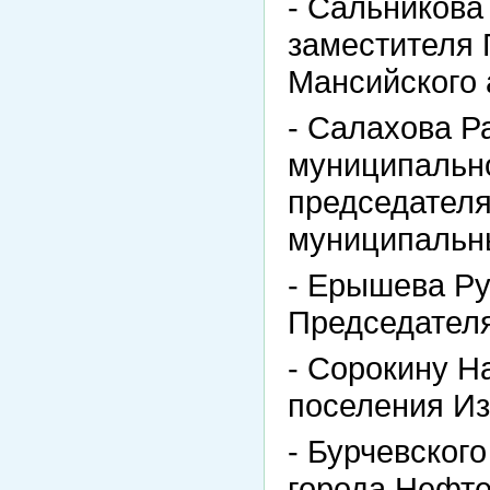
- Сальникова
заместителя
Мансийского 
- Салахова Р
муниципально
председателя
муниципальн
- Ерышева Ру
Председател
- Сорокину Н
поселения Из
- Бурчевског
города Нефте