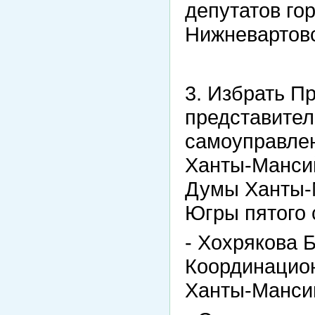
депутатов го
Нижневартовс
3. Избрать П
представител
самоуправле
Ханты-Мансий
Думы Ханты-М
Югры пятого 
- Хохрякова 
Координацион
Ханты-Мансий