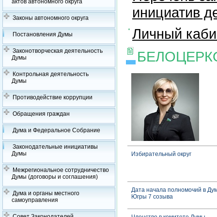
актов автономного округа
инициатив д
Законы автономного округа
Личный каби
Постановления Думы
Законотворческая деятельность
БЕЛОЦЕРК
Думы
Контрольная деятельность
Думы
Противодействие коррупции
Обращения граждан
Дума и Федеральное Собрание
Законодательные инициативы
Думы
Избирательный округ
Межрегиональное сотрудничество
Думы (договоры и соглашения)
Дата начала полномочий в Ду
Дума и органы местного
Югры 7 созыва
самоуправления
Совет Законодателей