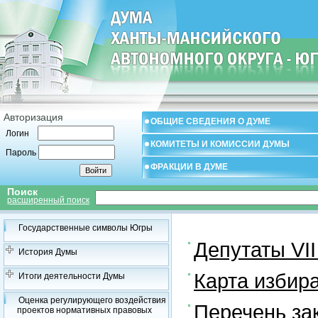
Авторизация
ОБЩИЕ СВЕДЕНИЯ О ДУМЕ
Логин
КОМИТЕТЫ И КОМИССИИ ДУМЫ
Пароль
ФРАКЦИИ В ДУМЕ
Поиск
расширенный поиск
Государственные символы Югры
Депутаты VII
История Думы
Карта избир
Итоги деятельности Думы
Оценка регулирующего воздействия
Перечень за
проектов нормативных правовых