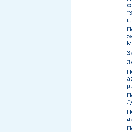
Ф
"
г.;
П
э
М
З
З
П
а
р
П
Д
П
а
П