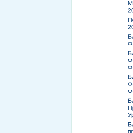
М
2
П
2
Б
Ф
Б
Ф
Ф
Б
Ф
Ф
Б
П
У
Б
п