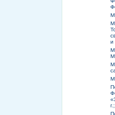
Ф
Ф
М
М
Т
с
и
М
М
М
с
М
П
Ф
«
г.;
П