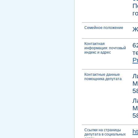
П
г
Семейное положение
Ж
Контактная
6
информация: почтовый
т
индекс и адрес
P
Контактные данные
Л
помощника депутата
М
5
Л
М
5
Ссылки на страницы
h
депутата в социальных