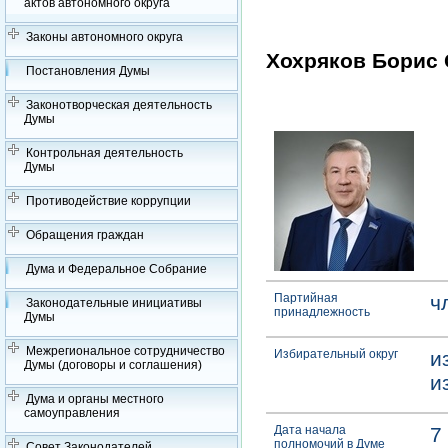
актов автономного округа
Законы автономного округа
Хохряков Борис 
Постановления Думы
Законотворческая деятельность
Думы
Контрольная деятельность
Думы
Противодействие коррупции
Обращения граждан
Дума и Федеральное Собрание
Партийная
ч
Законодательные инициативы
принадлежность
Думы
Межрегиональное сотрудничество
Избирательный округ
и
Думы (договоры и соглашения)
и
Дума и органы местного
самоуправления
Дата начала
7
полномочий в Думе
Совет Законодателей