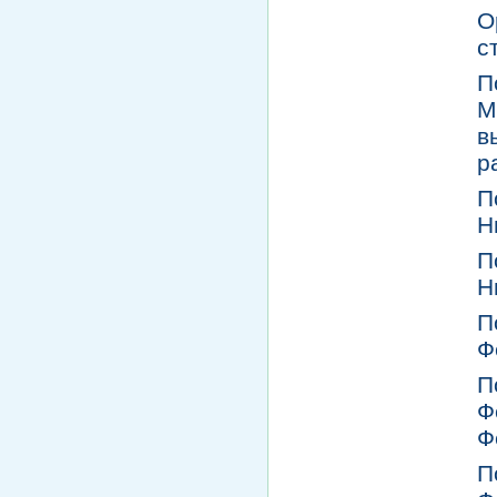
О
с
П
М
в
р
П
Н
П
Н
П
Ф
П
Ф
Ф
П