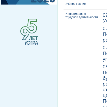
Учёное звание
Информация о
0
трудовой деятельности
У
0
П
р
0
П
у
0
П
б
р
с
ц
П
н