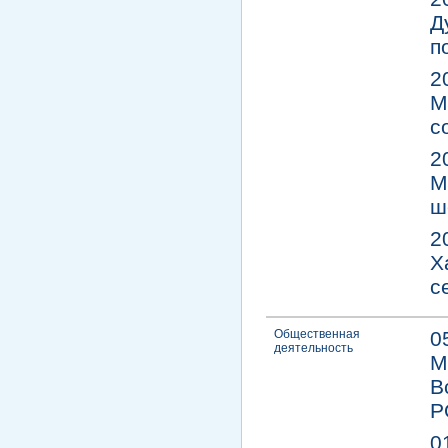
Д
п
2
М
с
2
М
ш
2
Х
с
Общественная
0
деятельность
М
В
Р
0