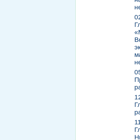
н
0
Г
«
В
э
м
н
0
П
р
1
Г
р
1
Г
Н