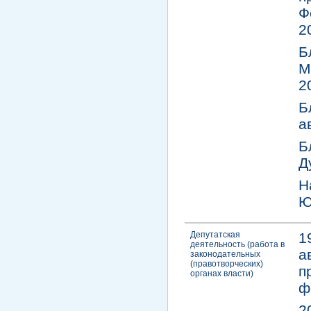
Ф
2
Б
М
2
Б
а
Б
Д
Н
Ю
Депутатская
1
деятельность (работа в
а
законодательных
(правотворческих)
п
органах власти)
ф
2