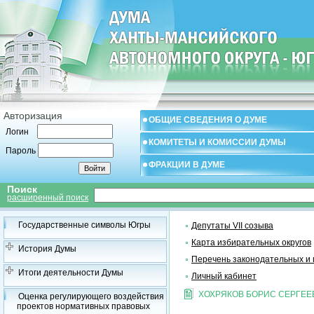
Авторизация
ОБЩИЕ СВЕДЕНИЯ О ДУМЕ
Логин
КОМИТЕТЫ И КОМИССИИ ДУМЫ
Пароль
ФРАКЦИИ В ДУМЕ
Поиск
расширенный поиск
Государственные символы Югры
Депутаты VII созыва
Карта избирательных округов
История Думы
Перечень законодательных и 
Итоги деятельности Думы
Личный кабинет
ХОХРЯКОВ БОРИС СЕРГЕЕ
Оценка регулирующего воздействия
проектов нормативных правовых