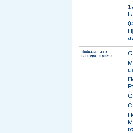
1
Г
0
П
а
Информация о
О
наградах, званиях
М
с
П
Р
О
О
П
М
г