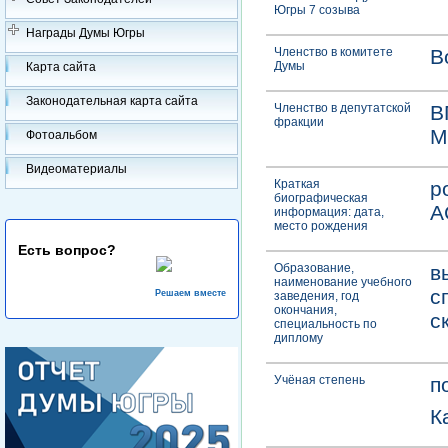
Югры 7 созыва
Награды Думы Югры
Членство в комитете
В
Думы
Карта сайта
Законодательная карта сайта
Членство в депутатской
В
фракции
М
Фотоальбом
Видеоматериалы
Краткая
р
биографическая
А
информация: дата,
место рождения
Есть вопрос?
Образование,
в
наименование учебного
с
Решаем вместе
заведения, год
окончания,
с
специальность по
диплому
Учёная степень
п
К