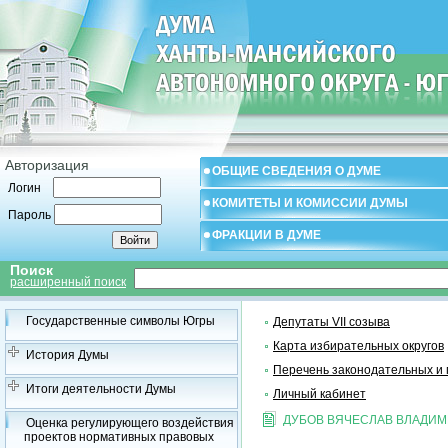
Авторизация
ОБЩИЕ СВЕДЕНИЯ О ДУМЕ
Логин
КОМИТЕТЫ И КОМИССИИ ДУМЫ
Пароль
ФРАКЦИИ В ДУМЕ
Поиск
расширенный поиск
Государственные символы Югры
Депутаты VII созыва
Карта избирательных округов
История Думы
Перечень законодательных и 
Итоги деятельности Думы
Личный кабинет
ДУБОВ ВЯЧЕСЛАВ ВЛАДИ
Оценка регулирующего воздействия
проектов нормативных правовых