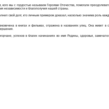
м, кого мы с гордостью называем Героями Отечества, помогали преодолева
мя независимости и благополучия нашей страны.
олнил свой долг, кто личным примером доказал, насколько значима роль каждо
ековечена в книгах и фильмах, отражена в названиях улиц. Она живет в 
вершения.
орчане, успехов в благих начинаниях во имя Родины, здоровья, замечател