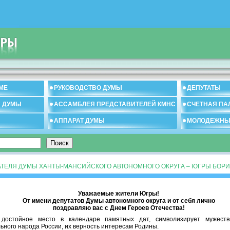
МЕ
РУКОВОДСТВО ДУМЫ
ДЕПУТАТЫ
И ДУМЫ
АССАМБЛЕЯ ПРЕДСТАВИТЕЛЕЙ КМНС
СЧЕТНАЯ ПА
АППАРАТ ДУМЫ
МОЛОДЕЖНЫ
ТЕЛЯ ДУМЫ ХАНТЫ-МАНСИЙСКОГО АВТОНОМНОГО ОКРУГА – ЮГРЫ БОРИ
Уважаемые жители Югры!
От имени депутатов Думы автономного округа и от себя лично
поздравляю вас с Днем Героев Отечества!
достойное место в календаре памятных дат, символизирует мужеств
ного народа России, их верность интересам Родины.