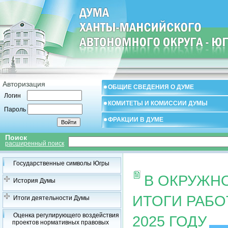
Авторизация
ОБЩИЕ СВЕДЕНИЯ О ДУМЕ
Логин
КОМИТЕТЫ И КОМИССИИ ДУМЫ
Пароль
ФРАКЦИИ В ДУМЕ
Поиск
расширенный поиск
Государственные символы Югры
В ОКРУЖН
История Думы
ИТОГИ РАБО
Итоги деятельности Думы
Оценка регулирующего воздействия
2025 ГОДУ
проектов нормативных правовых