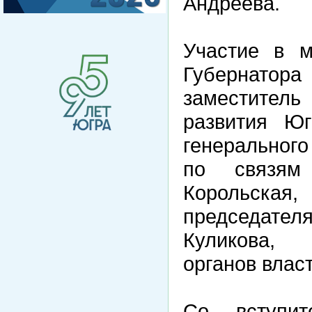
Андреева.
Участие в м
Губернатор
заместитель
развития Юг
генеральног
по связям
Корольска
председател
Куликова, 
органов влас
Со вступи