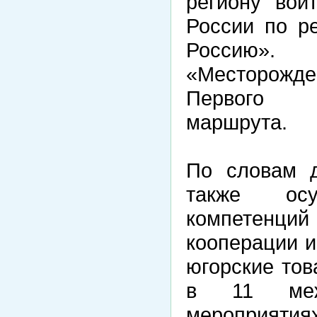
региону вой
России по р
Россию».
«Месторож
Первого н
маршрута.
По словам д
также осу
компетенций
кооперации и
югорские тов
в 11 меж
мероприятиях