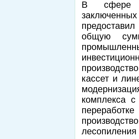
В сфере 
заключенных
предоставил
общую сум
промышле
инвестици
производств
кассет и лин
модерниза
комплекса с
переработке
производст
лесопиле