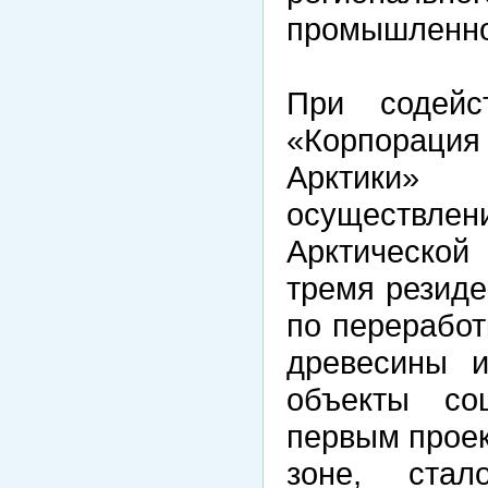
промышленно
При содей
«Корпораци
Арктики»
осуществлен
Арктической
тремя резиде
по переработ
древесины 
объекты соц
первым проек
зоне, стал