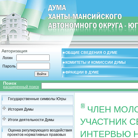
Авторизация
ОБЩИЕ СВЕДЕНИЯ О ДУМЕ
Логин
КОМИТЕТЫ И КОМИССИИ ДУМЫ
Пароль
ФРАКЦИИ В ДУМЕ
Поиск
расширенный поиск
Государственные символы Югры
ЧЛЕН МОЛ
История Думы
УЧАСТНИК 
Итоги деятельности Думы
Оценка регулирующего воздействия
ИНТЕРВЬЮ Н
проектов нормативных правовых