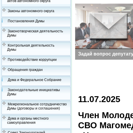
актов автономного округа
Законы автономного округа
Постановления Думы
Законотворческая деятельность
Думы
Контрольная деятельность
Думы
Заседания Думы
Задай вопрос депутат
Противодействие коррупции
Обращения граждан
Дума и Федеральное Собрание
Законодательные инициативы
Думы
11.07.2025
Межрегиональное сотрудничество
Думы (договоры и соглашения)
Член Молоде
Дума и органы местного
СВО Магоме
самоуправления
Совет Законодателей