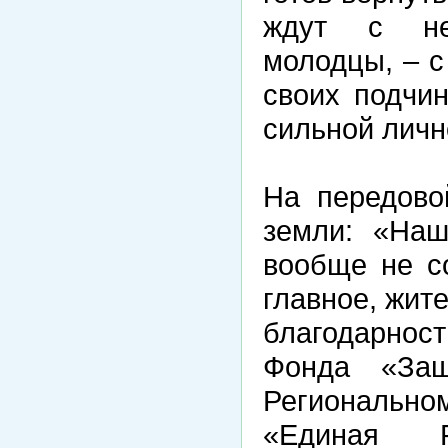
ждут с нет
молодцы, – с
своих подчи
сильной личн
На передово
земли: «На
вообще не с
главное, жит
благодарно
Фонда «За
Регионально
«Единая Р