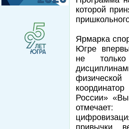
которой прин
пришкольног
Ярмарка спор
Югре впервы
не только
дисциплинам
физическо
координато
России» «Вы
отмечает:
цифровиза
привычки в