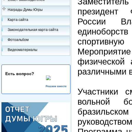
Заместитель
президент 
Награды Думы Югры
России В
Карта сайта
единоборств
Законодательная карта сайта
спортивну
Фотоальбом
Мероприяти
Видеоматериалы
физической 
различными в
Есть вопрос?
Решаем вместе
Участники с
вольной бо
бразильском
руководств
Программа н