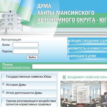
Авторизация
ОБЩИЕ СВЕДЕНИЯ О ДУ
Логин
КОМИТЕТЫ И КОМИССИ
Пароль
ФРАКЦИИ В ДУМЕ
Поиск
расширенный поиск
Государственные символы Югры
ВЛАДИМИР СЕМЕНОВ ОЗН
История Думы
Итоги деятельности Думы
Оценка регулирующего воздействия
проектов нормативных правовых