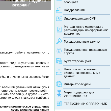
Проект "Подвиги
сообщает
югорчан"
Поздравления
Информация для СМИ
Методические материалы и
рекомендации по оформлению
документов
Государственные закупки
Государственная гражданская
анскому району ознакомился с
служба
Бухгалтерский учет
тского сада «Буратино» словом и
посылки с самодельными окопными
Политика в отношении
обработки персональных
данных
х были отмечены на всероссийских
Интернет-ресурсы
С большим уважением отношусь к
ногие очень живые проекты ребят,
Меры поддержки для
шать про войну, а другое – иметь
участников СВО
акие то слова с высоких трибун, а
ТЕЛЕФОННЫЙ CПРАВОЧНИК
онно-аналитическое управление
Думы автономного округа