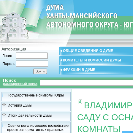
Авторизация
ОБЩИЕ СВЕДЕНИЯ О ДУМЕ
Логин
КОМИТЕТЫ И КОМИССИИ ДУМЫ
Пароль
ФРАКЦИИ В ДУМЕ
Поиск
расширенный поиск
Государственные символы Югры
ВЛАДИМИР
История Думы
САДУ С ОС
Итоги деятельности Думы
Оценка регулирующего воздействия
КОМНАТЫ
проектов нормативных правовых