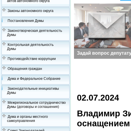
актов автономного округа
Законы автономного округа
Постановления Думы
Законотворческая деятельность
Думы
Контрольная деятельность
Думы
Заседания Думы
Задай вопрос депутат
Противодействие коррупции
Обращения граждан
Дума и Федеральное Собрание
Законодательные инициативы
Думы
02.07.2024
Межрегиональное сотрудничество
Думы (договоры и соглашения)
Владимир Зи
Дума и органы местного
оснащением
самоуправления
Совет Законодателей