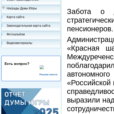
Награды Думы Югры
Забота о 
Карта сайта
стратегичес
Законодательная карта сайта
пенсионеров.
Фотоальбом
Администра
Видеоматериалы
«Красная ша
Междурече
поблагодар
Есть вопрос?
автономно
Решаем вместе
«Российской 
справедлив
выразили на
сотрудничест