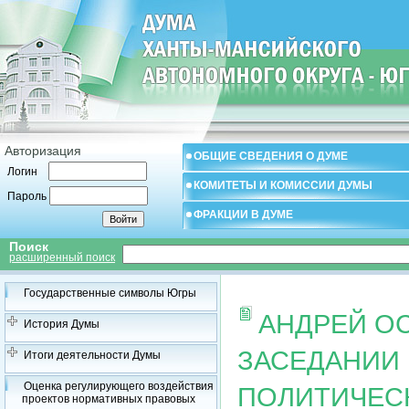
Авторизация
ОБЩИЕ СВЕДЕНИЯ О ДУМЕ
Логин
КОМИТЕТЫ И КОМИССИИ ДУМЫ
Пароль
ФРАКЦИИ В ДУМЕ
Поиск
расширенный поиск
Государственные символы Югры
АНДРЕЙ ОС
История Думы
ЗАСЕДАНИИ
Итоги деятельности Думы
Оценка регулирующего воздействия
ПОЛИТИЧЕСК
проектов нормативных правовых