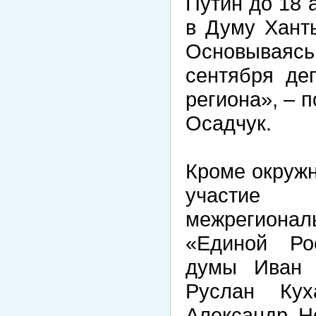
Путин до 18 
в Думу Ханты
Основывая
сентября де
региона», – 
Осадчук.
Кроме окружн
участие 
межрегионал
«Единой Рос
думы Иван 
Руслан Кух
Александр Н