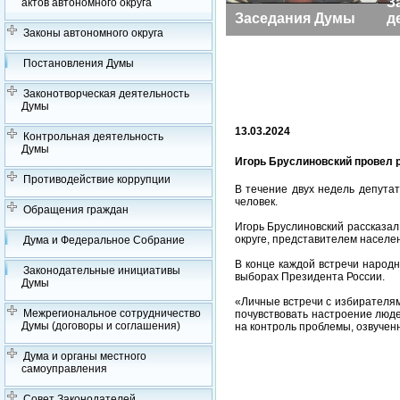
З
актов автономного округа
Заседания Думы
д
Законы автономного округа
Постановления Думы
Законотворческая деятельность
Думы
13.03.2024
Контрольная деятельность
Думы
Игорь Бруслиновский провел 
Противодействие коррупции
В течение двух недель депута
человек.
Обращения граждан
Игорь Бруслиновский рассказал
округе, представителем населен
Дума и Федеральное Собрание
В конце каждой встречи народ
Законодательные инициативы
выборах Президента России.
Думы
«Личные встречи с избирателям
Межрегиональное сотрудничество
почувствовать настроение люде
Думы (договоры и соглашения)
на контроль проблемы, озвучен
Дума и органы местного
самоуправления
Совет Законодателей