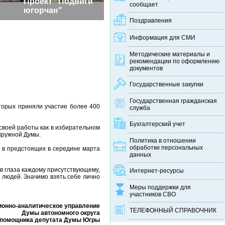
Проект "Подвиги
сообщает
югорчан"
Поздравления
Информация для СМИ
Методические материалы и
рекомендации по оформлению
документов
Государственные закупки
Государственная гражданская
оторых приняли участие более 400
служба
Бухгалтерский учет
своей работы как в избирательном
окружной Думы.
Политика в отношении
обработки персональных
е в предстоящих в середине марта
данных
 в глаза каждому присутствующему,
Интернет-ресурсы
 людей. Значимо взять себе лично
Меры поддержки для
участников СВО
онно-аналитическое управление
ТЕЛЕФОННЫЙ CПРАВОЧНИК
Думы автономного округа
 помощника депутата Думы Югры