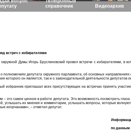
адай вопрос
Телефонный
епутату
справочник
Видеоархив
ряд встреч с избирателями
т окружной Думы Игорь Бруслиновский провел встречи с избирателями, в к
 о полномочиях депутата окружного парламента, об основных направлениях 
ия которого он является, так и о законодательной деятельности депутатов 
ный избранник приглашал всех присутствующих на встречах принять участи
и – это самое ценное в работе депутата. Это возможность посмотреть глаза
й, услышать их мнения и комментарии, услышать вопросы, которые волнуют
ные югорчанами», – отметил депутат.
Информаци
по данным