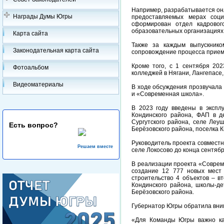
Например, разрабатывается онл
Награды Думы Югры
предоставляемых мерах соци
сформирован отдел кадровог
образовательных организациях 
Карта сайта
Также за каждым выпускнико
Законодательная карта сайта
сопровождение процесса приема 
Кроме того, с 1 сентября 20
Фотоальбом
колледжей в Нягани, Лангепасе,
Видеоматериалы
В ходе обсуждения прозвучала
и «Современная школа».
В 2023 году введены в экспл
Кондинского района, ФАП в д
Сургутского района, селе Леу
Есть вопрос?
Берёзовского района, поселка 
Руководитель проекта совместн
Решаем вместе
селе Локосово до конца сентябр
В реализации проекта «Соврем
создание 12 777 новых мест 
строительство 4 объектов – в
Кондинского района, школы-де
Берёзовского района.
Губернатор Югры обратила вним
«Для Команды Югры важно ка