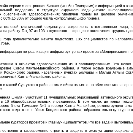
айн-сервис «электронная биржа» (чат-бот Телеграмм) с информацией о вака
альной поддержки; в структуре окружного Медицинского информационн
о обеспечения здравоохранения; увеличен прием на целевое обучен
с 60% до 80% от общего числа контрольных цифр приема.
м целевой клинической ординатуры закреплены ответственные лица, 
на работу. Так, 97 из 103 выпускников – в процессе заключения трудовых до
23 года дополнительно начата подготовка 185 специалистов по направле
 Урае.
 информация по реализации инфраструктурных проектов «Модернизация пе
уатацию 8 объектов здравоохранения из 9 запланированных. Это новая
еревне Согом Ханты-Мансийского района, а также новые врачебные амб
ши Кондинского района, населенных пунктах Болчары и Малый Атлым Октя
Кирпичный Ханты-Мансийского района.
о с главой Сургутского района взяли обязательство по обеспечению заверш
я.
енная школа» участвуют 11 муниципальных образований автономного округа
в 16 общеобразовательных учреждениях. В том числе, до конца текущ
торого блока Гимназии №1 в городе Ханты-Мансийске, реконструкцию шко
тского сада в селе Ушья Кондинского района, образовательно-культурног
ание кураторов проектов и глав муниципалитетов, что все задачи выполним
чественно и своевременно строить и вводить в эксплуатацию социальн