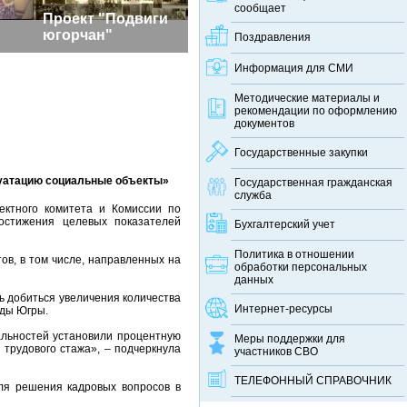
сообщает
Проект "Подвиги
югорчан"
Поздравления
Информация для СМИ
Методические материалы и
рекомендации по оформлению
документов
Государственные закупки
луатацию социальные объекты»
Государственная гражданская
служба
ектного комитета и Комиссии по
достижения целевых показателей
Бухгалтерский учет
Политика в отношении
ов, в том числе, направленных на
обработки персональных
данных
ь добиться увеличения количества
Интернет-ресурсы
нды Югры.
альностей установили процентную
Меры поддержки для
 трудового стажа», – подчеркнула
участников СВО
ТЕЛЕФОННЫЙ CПРАВОЧНИК
ля решения кадровых вопросов в