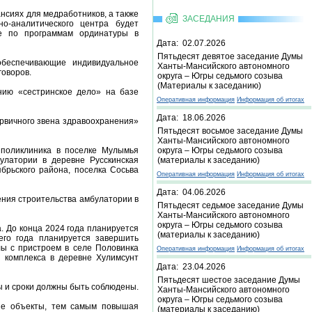
нсиях для медработников, а также
ЗАСЕДАНИЯ
о-аналитического центра будет
ие по программам ординатуры в
Дата: 02.07.2026
Пятьдесят девятое заседание Думы
обеспечивающие индивидуальное
Ханты-Мансийского автономного
говоров.
округа – Югры седьмого созыва
(Материалы к заседанию)
нию «сестринское дело» на базе
Оперативная информация
Информация об итогах
Дата: 18.06.2026
рвичного звена здравоохранения»
Пятьдесят восьмое заседание Думы
Ханты-Мансийского автономного
округа – Югры седьмого созыва
 поликлиника в поселке Мулымья
(материалы к заседанию)
улатории в деревне Русскинская
брьского района, поселка Сосьва
Оперативная информация
Информация об итогах
Дата: 04.06.2026
ения строительства амбулатории в
Пятьдесят седьмое заседание Думы
Ханты-Мансийского автономного
округа – Югры седьмого созыва
. До конца 2024 года планируется
(материалы к заседанию)
его года планируется завершить
лы с пристроем в селе Половинка
Оперативная информация
Информация об итогах
о комплекса в деревне Хулимсунт
Дата: 23.04.2026
Пятьдесят шестое заседание Думы
ы и сроки должны быть соблюдены.
Ханты-Мансийского автономного
округа – Югры седьмого созыва
ые объекты, тем самым повышая
(материалы к заседанию)