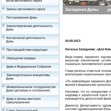
актов автономного округа
З
Заседания Думы
д
Законы автономного округа
Постановления Думы
Законотворческая деятельность
Думы
Контрольная деятельность
04.09.2023
Думы
Наталья Западнова: «Для Ком
Противодействие коррупции
Вице-спикер окружного парла
Обращения граждан
вопросам обеспечения устойч
социально-экономического раз
Дума и Федеральное Собрание
Глава региона отметила полож
реализацию национальных прое
Законодательные инициативы
Думы
«По информации окружного Депа
врачей в медицинских организа
Межрегиональное сотрудничество
Думы (договоры и соглашения)
Напомню, что по инициативе «
надбавку к заработной плате (
руководитель депутатской фрак
Дума и органы местного
самоуправления
Директор Департамента здрав
системе здравоохранения Югры
Совет Законодателей