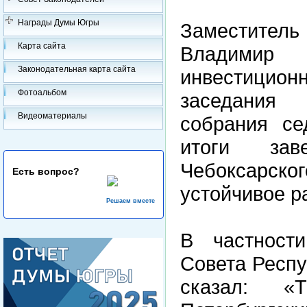
Награды Думы Югры
Заместите
Карта сайта
Владимир
Законодательная карта сайта
инвестицион
Фотоальбом
заседания р
Видеоматериалы
собрания се
итоги зав
Чебоксарског
Есть вопрос?
устойчивое р
Решаем вместе
В частност
Совета Респ
сказал: «