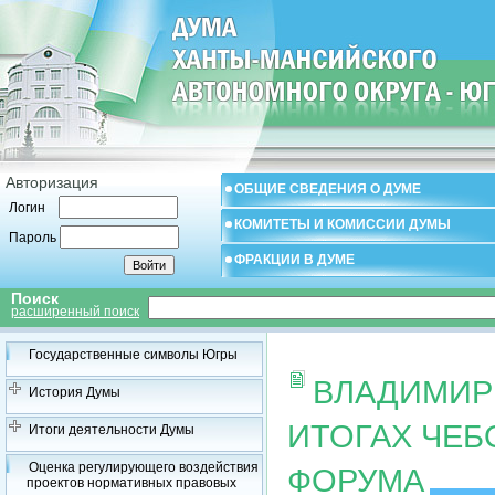
Авторизация
ОБЩИЕ СВЕДЕНИЯ О ДУМЕ
Логин
КОМИТЕТЫ И КОМИССИИ ДУМЫ
Пароль
ФРАКЦИИ В ДУМЕ
Поиск
расширенный поиск
Государственные символы Югры
ВЛАДИМИР
История Думы
ИТОГАХ ЧЕ
Итоги деятельности Думы
Оценка регулирующего воздействия
ФОРУМА
проектов нормативных правовых