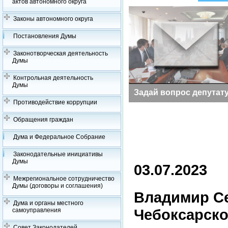
актов автономного округа
Законы автономного округа
Постановления Думы
Законотворческая деятельность
Думы
Контрольная деятельность
Думы
Заседания Думы
Задай вопрос депутат
Противодействие коррупции
Обращения граждан
Дума и Федеральное Собрание
Законодательные инициативы
Думы
03.07.2023
Межрегиональное сотрудничество
Думы (договоры и соглашения)
Владимир Се
Дума и органы местного
Чебоксарско
самоуправления
Совет Законодателей