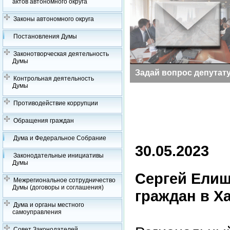
актов автономного округа
Законы автономного округа
Постановления Думы
Законотворческая деятельность
Думы
Заседания Думы
Задай вопрос депутат
Контрольная деятельность
Думы
Противодействие коррупции
Обращения граждан
Дума и Федеральное Собрание
30.05.2023
Законодательные инициативы
Думы
Сергей Ели
Межрегиональное сотрудничество
Думы (договоры и соглашения)
граждан в Х
Дума и органы местного
самоуправления
Совет Законодателей