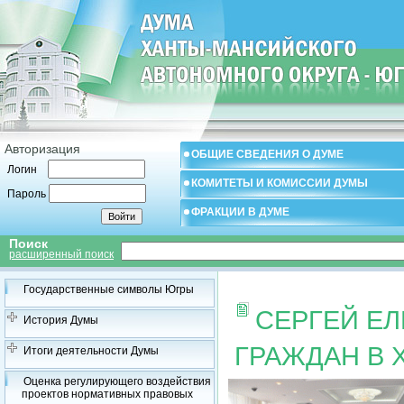
Авторизация
ОБЩИЕ СВЕДЕНИЯ О ДУМЕ
Логин
КОМИТЕТЫ И КОМИССИИ ДУМЫ
Пароль
ФРАКЦИИ В ДУМЕ
Поиск
расширенный поиск
Государственные символы Югры
СЕРГЕЙ Е
История Думы
ГРАЖДАН В
Итоги деятельности Думы
Оценка регулирующего воздействия
проектов нормативных правовых