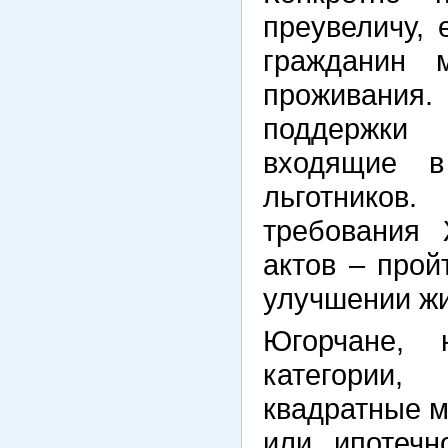
преувеличу, 
гражданин 
проживания.
поддержки 
входящие в
льготнико
требования
актов – прой
улучшении ж
Югорчане,
категории
квадратные м
или ипотечн