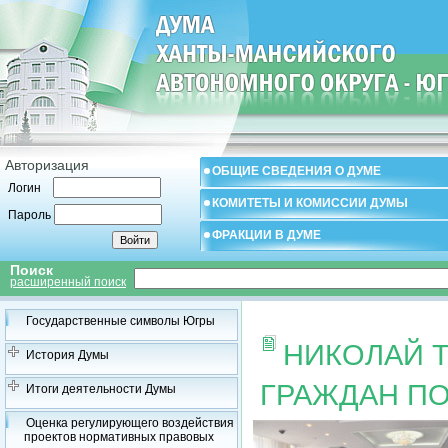
Авторизация
ОБЩИЕ СВЕДЕНИЯ О ДУМЕ
Логин
КОМИТЕТЫ И КОМИССИИ ДУМЫ
Пароль
ФРАКЦИИ В ДУМЕ
Поиск
расширенный поиск
Государственные символы Югры
НИКОЛАЙ 
История Думы
ГРАЖДАН П
Итоги деятельности Думы
Оценка регулирующего воздействия
проектов нормативных правовых