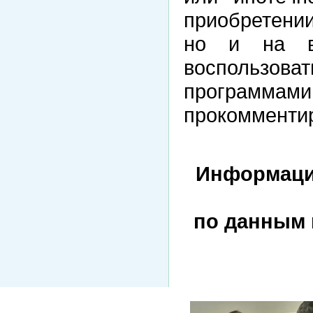
приобретении
но и на в
воспользо
программами 
прокомментир
Информаци
по данным