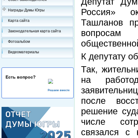
Депутат Ду
Россия» о
Награды Думы Югры
Ташланов п
Карта сайта
вопросам 
Законодательная карта сайта
общественно
Фотоальбом
Видеоматериалы
К депутату о
Так, житель
Есть вопрос?
на работо
заявительни
Решаем вместе
после восс
решение суд
числе сотр
связался с 