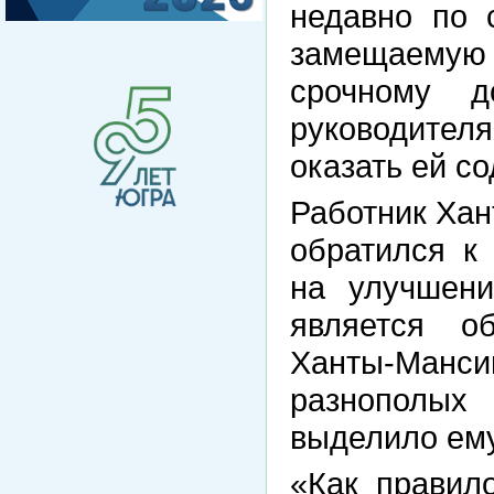
недавно по 
замещаемую 
срочному д
руководител
оказать ей со
Работник Ха
обратился к
на улучшен
является о
Ханты-Мансий
разнополых 
выделило ему
«Как правил