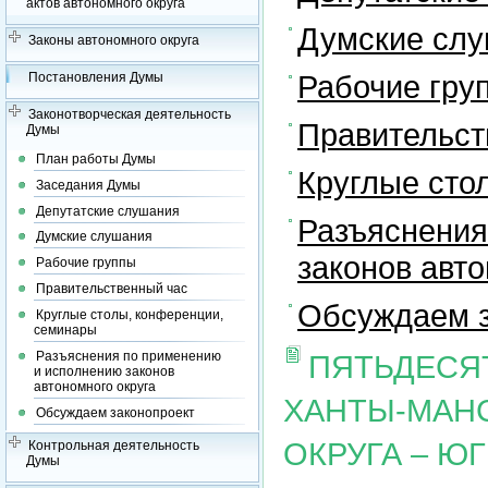
актов автономного округа
Думские сл
Законы автономного округа
Рабочие гру
Постановления Думы
Законотворческая деятельность
Правительст
Думы
План работы Думы
Круглые сто
Заседания Думы
Депутатские слушания
Разъяснения
Думские слушания
законов авто
Рабочие группы
Правительственный час
Обсуждаем з
Круглые столы, конференции,
семинары
Разъяснения по применению
ПЯТЬДЕСЯ
и исполнению законов
автономного округа
ХАНТЫ-МАН
Обсуждаем законопроект
ОКРУГА – Ю
Контрольная деятельность
Думы