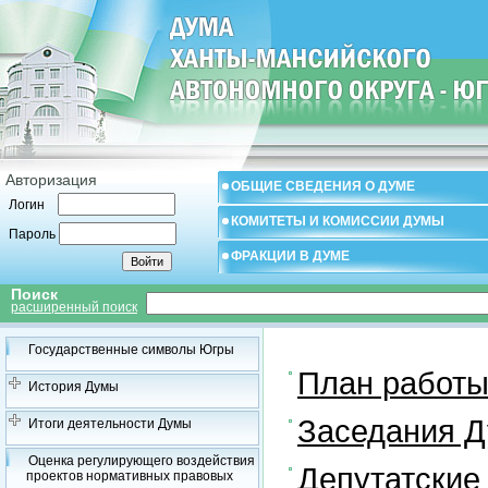
Авторизация
ОБЩИЕ СВЕДЕНИЯ О ДУМЕ
Логин
КОМИТЕТЫ И КОМИССИИ ДУМЫ
Пароль
ФРАКЦИИ В ДУМЕ
Поиск
расширенный поиск
Государственные символы Югры
План работ
История Думы
Заседания 
Итоги деятельности Думы
Оценка регулирующего воздействия
Депутатские
проектов нормативных правовых