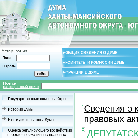
Авторизация
ОБЩИЕ СВЕДЕНИЯ О ДУМЕ
Логин
КОМИТЕТЫ И КОМИССИИ ДУМЫ
Пароль
ФРАКЦИИ В ДУМЕ
Поиск
расширенный поиск
Государственные символы Югры
Сведения о 
История Думы
правовых ак
Итоги деятельности Думы
Оценка регулирующего воздействия
ДЕПУТАТС
проектов нормативных правовых