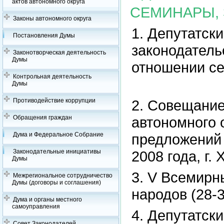
актов автономного округа
СЕМИНАРЫ,
Законы автономного округа
1. Депутатск
Постановления Думы
законодатель
Законотворческая деятельность
Думы
отношении сем
Контрольная деятельность
Думы
Противодействие коррупции
2. Совещани
Обращения граждан
автономного 
Дума и Федеральное Собрание
предложений 
Законодательные инициативы
2008 года, г.
Думы
3. V Всемирн
Межрегиональное сотрудничество
Думы (договоры и соглашения)
народов (28-3
Дума и органы местного
самоуправления
4. Депутатск
Совет Законодателей