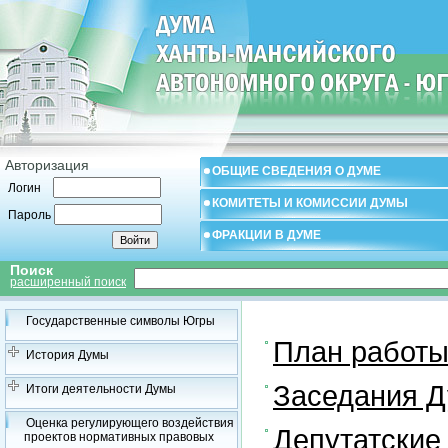
Авторизация
ОБЩИЕ СВЕДЕНИЯ О ДУМЕ
Логин
КОМИТЕТЫ И КОМИССИИ ДУМЫ
Пароль
ФРАКЦИИ В ДУМЕ
Поиск
расширенный поиск
Государственные символы Югры
План работ
История Думы
Заседания 
Итоги деятельности Думы
Оценка регулирующего воздействия
Депутатские
проектов нормативных правовых