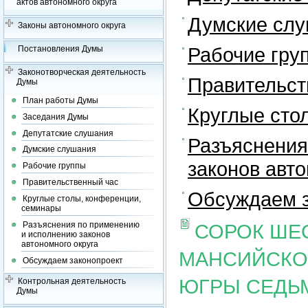
актов автономного округа
Думские сл
Законы автономного округа
Рабочие гру
Постановления Думы
Законотворческая деятельность
Правительст
Думы
План работы Думы
Круглые сто
Заседания Думы
Депутатские слушания
Разъяснения
Думские слушания
законов авто
Рабочие группы
Правительственный час
Обсуждаем з
Круглые столы, конференции,
семинары
Разъяснения по применению
СОРОК ШЕ
и исполнению законов
автономного округа
МАНСИЙСКОГ
Обсуждаем законопроект
ЮГРЫ СЕДЬ
Контрольная деятельность
Думы