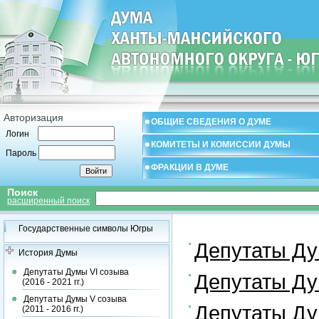
Авторизация
ОБЩИЕ СВЕДЕНИЯ О ДУМЕ
Логин
КОМИТЕТЫ И КОМИССИИ ДУМЫ
Пароль
ФРАКЦИИ В ДУМЕ
Поиск
расширенный поиск
Государственные символы Югры
Депутаты Дум
История Думы
Депутаты Думы VI созыва
Депутаты Дум
(2016 - 2021 гг.)
Депутаты Думы V созыва
Депутаты Дум
(2011 - 2016 гг.)