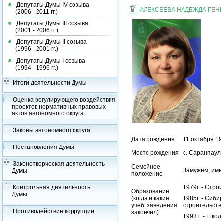
Депутаты Думы IV созыва
АЛЕКСЕЕВА НАДЕЖДА ГЕ
(2006 - 2011 гг.)
Депутаты Думы III созыва
(2001 - 2006 гг.)
Депутаты Думы II созыва
(1996 - 2001 гг.)
Депутаты Думы I созыва
(1994 - 1996 гг.)
Итоги деятельности Думы
Оценка регулирующего воздействия
проектов нормативных правовых
актов автономного округа
Законы автономного округа
Дата рождения
11 октября 1
Постановления Думы
Место рождения
с. Саранпаул
Законотворческая деятельность
Семейное
Замужем, име
Думы
положение
Контрольная деятельность
1979г. - Стро
Образование
Думы
(когда и какие
1985г. - Сиб
учеб. заведения
строительст
Противодействие коррупции
закончил)
1993 г. - Шк