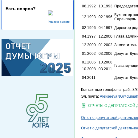
06.1992
10.1993
Председатель
Есть вопрос?
Бухгалтер-ко
12.1993
02.1996
Саранпауль
Решаем вместе
02.1996
04.1997
Директор род
04.1997
12.2000
Глава админ
12.2000
01.2002
Заместитель 
01.2002
03.2006
Депутат Думы
01.2006
10.2008
Глава муници
10.2008
03.2011
04.2011
Депутат Думы
Контактные телефоны: раб.: 8/3
Эл. почта:
AlekseevaNG@dumah
ОТЧЕТЫ О ДЕПУТАТСКОЙ
Отчет о депутатской деятельнос
Отчет о депутатской деятельнос