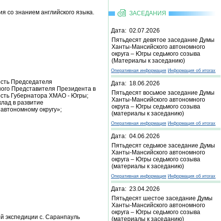
ия со знанием английского языка.
ЗАСЕДАНИЯ
Дата: 02.07.2026
Пятьдесят девятое заседание Думы
Ханты-Мансийского автономного
округа – Югры седьмого созыва
(Материалы к заседанию)
Оперативная информация
Информация об итогах
ость Председателя
Дата: 18.06.2026
ого Представителя Президента в
Пятьдесят восьмое заседание Думы
сть Губернатора ХМАО - Югры;
Ханты-Мансийского автономного
лад в развитие
округа – Югры седьмого созыва
автономному округу»;
(материалы к заседанию)
Оперативная информация
Информация об итогах
Дата: 04.06.2026
Пятьдесят седьмое заседание Думы
Ханты-Мансийского автономного
округа – Югры седьмого созыва
(материалы к заседанию)
Оперативная информация
Информация об итогах
Дата: 23.04.2026
Пятьдесят шестое заседание Думы
Ханты-Мансийского автономного
округа – Югры седьмого созыва
ой экспедиции с. Саранпауль
(материалы к заседанию)