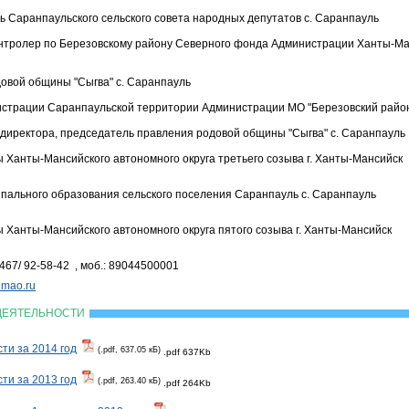
 Саранпаульского сельского совета народных депутатов с. Саранпауль
нтролер по Березовскому району Северного фонда Администрации Ханты-Манс
овой общины "Сыгва" с. Саранпауль
истрации Саранпаульской территории Администрации МО "Березовский район
директора, председатель правления родовой общины "Сыгва" с. Саранпауль
 Ханты-Мансийского автономного округа третьего созыва г. Ханты-Мансийск
пального образования сельского поселения Саранпауль с. Саранпауль
 Ханты-Мансийского автономного округа пятого созыва г. Ханты-Мансийск
467/ 92-58-42 , моб.: 89044500001
mao.ru
 ДЕЯТЕЛЬНОСТИ
ти за 2014 год
(.pdf, 637.05 кБ)
.pdf 637Kb
ти за 2013 год
(.pdf, 263.40 кБ)
.pdf 264Kb