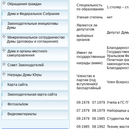
Обращения граждан
Специальность
1.столяр – с
по образованию
Дума и Федеральное Собрание
Ученая степень
нет
Законодательные инициативы
Является ли
Думы
депутатом
Депутат Думы
выборных
Межрегиональное сотрудничество
органов
Думы (договоры и соглашения)
Благодарнос
Дума и органы местного
Государстве
Имеет ли
самоуправления
Уральском Фе
государственные
Почетная гра
награды (какие)
законодател
Совет Законодателей
Благодарност
Награды Думы Югры
Членство в
партии (год
Член Всеросс
вступления)/
Карта сайта
беспартийный
Законодательная карта сайта
09.1978
07.1979
Учеба в ГС П
Фотоальбом
07.1979
08.1979
Наборщица ш
Видеоматериалы
09.1979
06.1985
Студентка Ав
09.1985
08.1992
Техник, маст