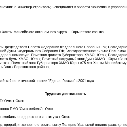
таночник; 2. инженер-строитель; 3.специалист в области экономики и управлен
 Ханты-Мансийского автономного округа – Югры пятого созыва
ть Председателя Совета Федерации Федерального Собрания РФ; Благодарн
нной Думы Федерального Собрания РФ; Благодарственное письмо Полномочн
деральном округе; Почетная грамота Губернатора ХМАО - Югры; Благодарно
мота Думы ХМАО - Югры; Почетный нагрудный знак Думы ХМАО - Югры «За вк
ьства»; Памятный знак Губернатора ХМАО-Югры «75 лет Ханты-Мансийскому 
ь Главы Березовского района;
ийской политической партии "Единая Россия" с 2001 года
Трудовая деятельность
ТУ Омск г. Омск
пона ПМО "Омск мебель" г. Омск
томобильного дорожного института г. Омск
ер, прораб, инженер по строительству Полярно-Уральской геолого-разведочн