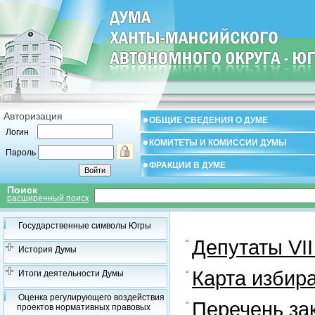
Авторизация
ОБЩИЕ СВЕДЕНИЯ О ДУМЕ
Логин
КОМИТЕТЫ И КОМИССИИ ДУМЫ
Пароль
ФРАКЦИИ В ДУМЕ
Поиск
расширенный поиск
Государственные символы Югры
Депутаты VII
История Думы
Карта избир
Итоги деятельности Думы
Оценка регулирующего воздействия
Перечень за
проектов нормативных правовых