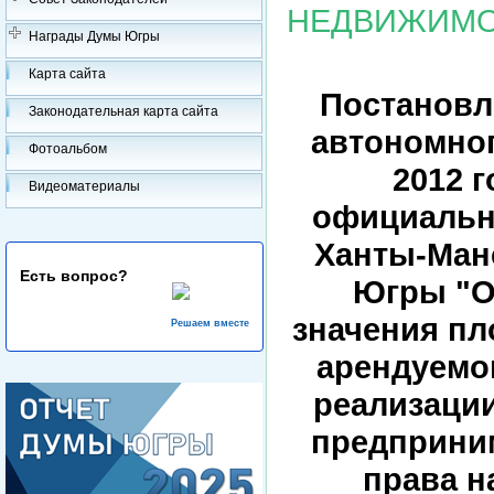
НЕДВИЖИМО
Награды Думы Югры
Карта сайта
Постановл
Законодательная карта сайта
автономног
Фотоальбом
2012 
Видеоматериалы
официально
Ханты-Манс
Есть вопрос?
Югры "О
значения пл
Решаем вместе
арендуемо
реализации
предприни
права н