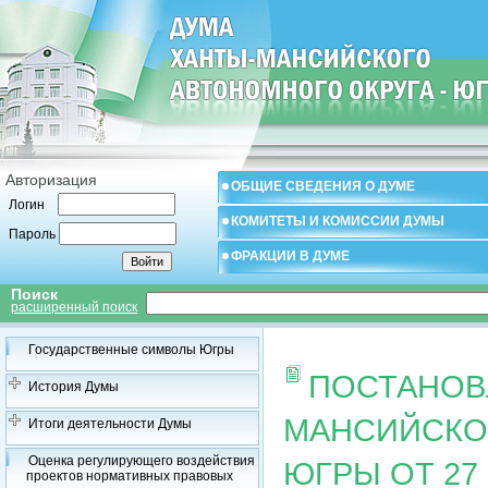
Авторизация
ОБЩИЕ СВЕДЕНИЯ О ДУМЕ
Логин
КОМИТЕТЫ И КОМИССИИ ДУМЫ
Пароль
ФРАКЦИИ В ДУМЕ
Поиск
расширенный поиск
Государственные символы Югры
ПОСТАНОВ
История Думы
МАНСИЙСКОГ
Итоги деятельности Думы
Оценка регулирующего воздействия
ЮГРЫ ОТ 27 
проектов нормативных правовых