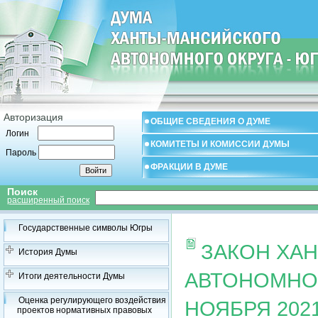
Авторизация
ОБЩИЕ СВЕДЕНИЯ О ДУМЕ
Логин
КОМИТЕТЫ И КОМИССИИ ДУМЫ
Пароль
ФРАКЦИИ В ДУМЕ
Поиск
расширенный поиск
Государственные символы Югры
ЗАКОН ХА
История Думы
АВТОНОМНОГ
Итоги деятельности Думы
Оценка регулирующего воздействия
НОЯБРЯ 2021
проектов нормативных правовых