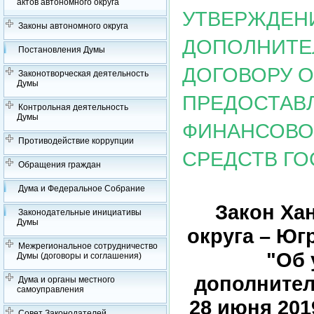
актов автономного округа
УТВЕРЖДЕН
Законы автономного округа
ДОПОЛНИТЕ
Постановления Думы
ДОГОВОРУ ОТ
Законотворческая деятельность
Думы
ПРЕДОСТАВ
Контрольная деятельность
Думы
ФИНАНСОВО
Противодействие коррупции
СРЕДСТВ ГО
Обращения граждан
Дума и Федеральное Собрание
Закон Ха
Законодательные инициативы
Думы
округа – Югр
Межрегиональное сотрудничество
"Об 
Думы (договоры и соглашения)
дополнител
Дума и органы местного
самоуправления
28 июня 201
Совет Законодателей